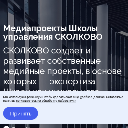
Медиапроекты Школы
управления СКОЛКОВО
СКОЛКОВО создает и
развивает собственные
медийные проекты, в основе
которых — экспертиза
Школы как уникального
Мы используем файлы куки чтобы сделать сайт еще удобнее для Вас. Оставаясь с
образовательного
нами, вы
соглашаетесь на обработку файлов куки
пространства
Принять