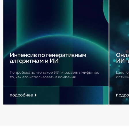
Интенсив по генеративным
Онла
алгоритмам и ИИ
ИИ-
Попробовать, что такое ИИ, и развеять мифы про
Цикл с
то, как его использовать в компании
оптими
подробнее
подро