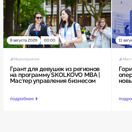
8 августа 2026
00:00
11 авгу
Мероприятие
Маст
Грант для девушек из регионов
Гори
на программу SKOLKOVO MBA |
опер
Мастер управления бизнесом
нов
подробнее
подро