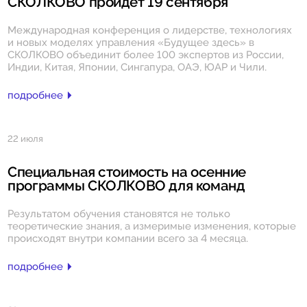
СКОЛКОВО пройдет 19 сентября
Международная конференция о лидерстве, технологиях
и новых моделях управления «Будущее здесь» в
СКОЛКОВО объединит более 100 экспертов из России,
Индии, Китая, Японии, Сингапура, ОАЭ, ЮАР и Чили.
подробнее
22 июля
Специальная стоимость на осенние
программы СКОЛКОВО для команд
Результатом обучения становятся не только
теоретические знания, а измеримые изменения, которые
происходят внутри компании всего за 4 месяца.
подробнее