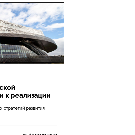
ской
ии к реализации
 стратегий развития