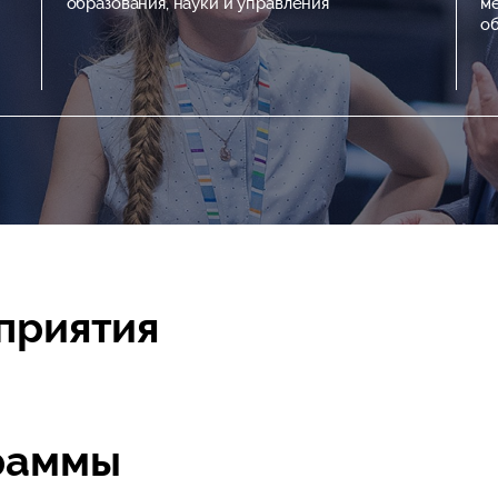
и
образования, науки и управления
м
об
приятия
раммы