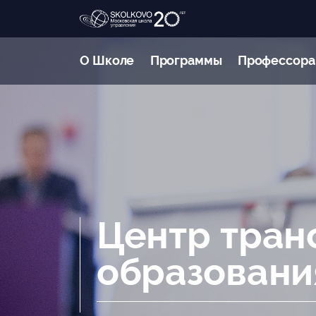
О Школе
Программы
Профессора
Центр тра
образован