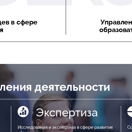
цев в сфере
Управле
я
образова
ления деятельности
Экспертиза
Исследования и экспертиза в сфере развития
С