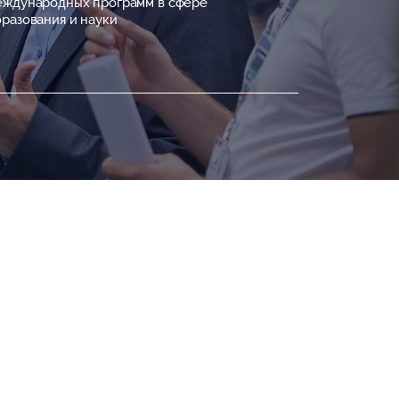
еждународных программ в сфере
разования и науки