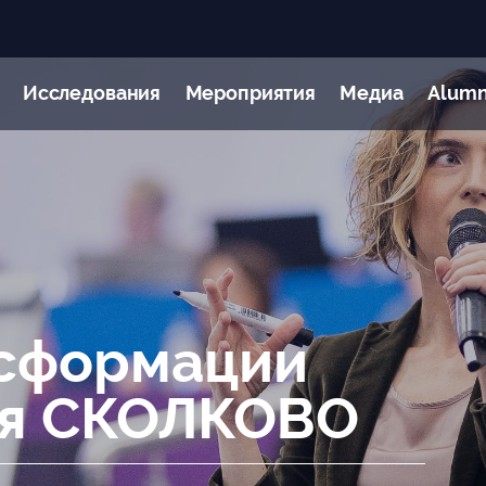
Исследования
Мероприятия
Медиа
Alumn
нсформации
ия СКОЛКОВО