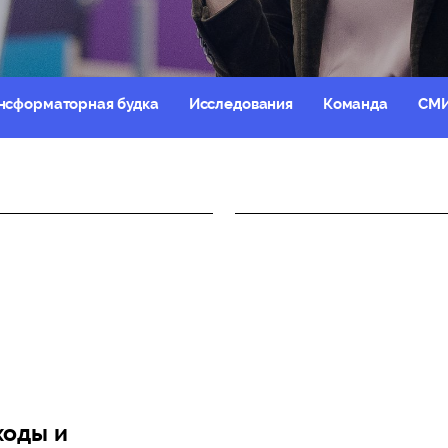
нсформаторная будка
Исследования
Команда
СМИ
ходы и