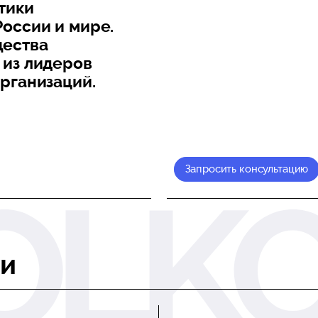
тики
оссии и мире.
щества
 из лидеров
рганизаций.
Запросить консультацию
ии