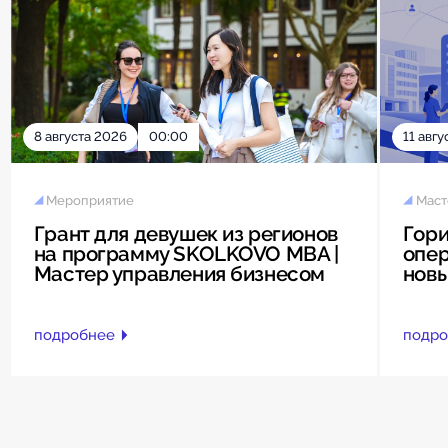
8 августа 2026
00:00
11 авгу
Мероприятие
Маст
Грант для девушек из регионов
Гори
на программу SKOLKOVO MBA |
опер
Мастер управления бизнесом
нов
подробнее
подро