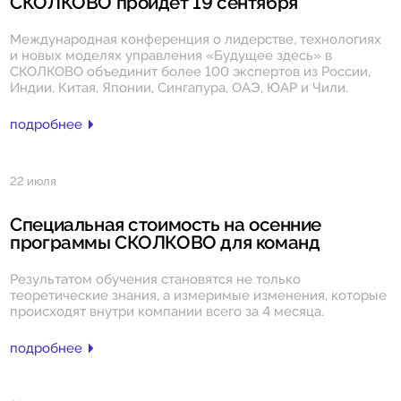
СКОЛКОВО пройдет 19 сентября
Международная конференция о лидерстве, технологиях
и новых моделях управления «Будущее здесь» в
СКОЛКОВО объединит более 100 экспертов из России,
Индии, Китая, Японии, Сингапура, ОАЭ, ЮАР и Чили.
подробнее
22 июля
Специальная стоимость на осенние
программы СКОЛКОВО для команд
Результатом обучения становятся не только
теоретические знания, а измеримые изменения, которые
происходят внутри компании всего за 4 месяца.
подробнее