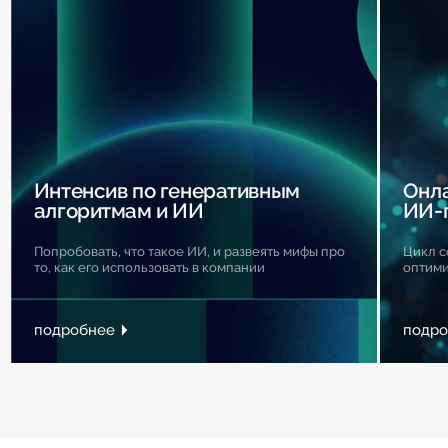
Интенсив по генеративным
Онла
алгоритмам и ИИ
ИИ-
Попробовать, что такое ИИ, и развеять мифы про
Цикл с
то, как его использовать в компании
оптими
подробнее
подро