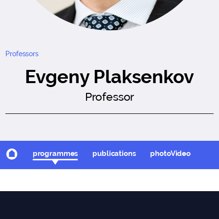
Professors
Evgeny Plaksenkov
Professor
programmes
publications
photoVideo