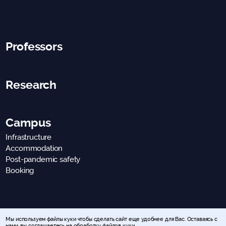
Professors
Research
Campus
Infrastructure
Accommodation
Post-pandemic safety
Booking
© 2023 SKOLKOVO. All rights reserved.
Intellectual property
Мы используем файлы куки чтобы сделать сайт еще удобнее для Вас. Оставаясь с
нами, вы
соглашаетесь на обработку файлов куки