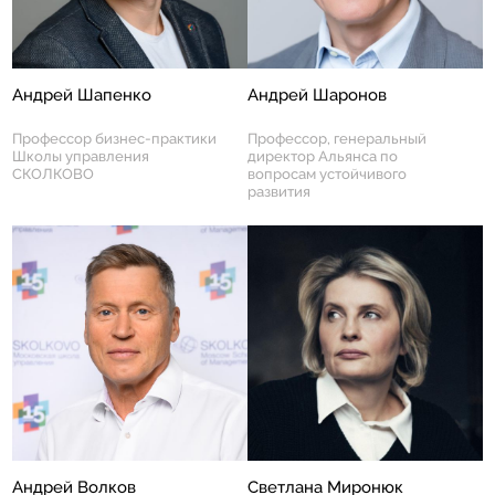
Андрей Шапенко
Андрей Шаронов
Профессор бизнес-практики
Профессор, генеральный
Школы управления
директор Альянса по
СКОЛКОВО
вопросам устойчивого
развития
Андрей Волков
Светлана Миронюк