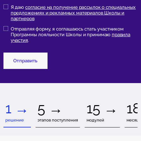
Я даю
согласие на получение рассылок о специальных
предложениях и рекламных материалов Школы и
партнеров
Отправляя форму, я соглашаюсь стать участником
Программы лояльности Школы и принимаю
правила
участия
.
Отправить
1 →
5 →
15 →
1
решение
этапов поступления
модулей
месяце