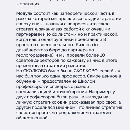
желающих.
Модуль состоит как из теоретической части, в
рамках которой мы прошли все стадии стратегии
сверху вниз - начиная с вопросов, что такое
стратегия, заканчивая работой с ключевыми
партнерами и to do листом,- но и практической,
когда наши одногруппники представили 8
проектов своего реального бизнеса (от
дизайнерского бюро до партнера по
геологоразведке), и мы провели более 10
советов директоров по каждому из них, в итоге
презентовав стратегии развития.
Но СКОЛКОВО было бы не СКОЛКОВО, если бы у
нас был только один профессор. Самое ценное в
обучении – предоставление Школой
профессоров и спикеров с разной
специализацией и точкой зрения. Например, у
двух профессоров были разные взгляды на
личную стратегию: один рассказывал про свою, а
другой поделился мнением, что личная стратегия
является простым продолжением стратегии
общественной.