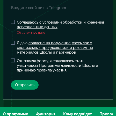
Соглашаюсь с
условиями обработки и хранения
персональных данных
Обязательное поле
Я даю
согласие на получение рассылок о
специальных предложениях и рекламных
материалов Школы и партнеров
Отправляя форму, я соглашаюсь стать
участником Программы лояльности Школы и
принимаю
правила участия
.
Отправить
О программе
Аудитория
Кому подойдет
Препода