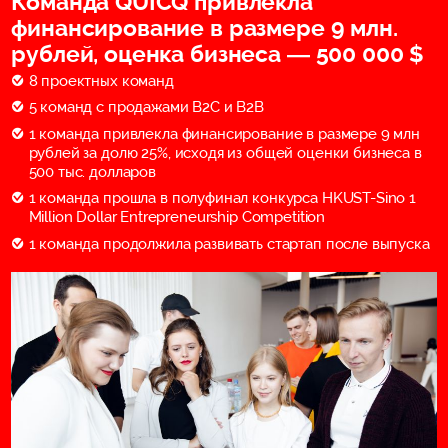
Команда QUICQ привлекла
финансирование в размере 9 млн.
рублей, оценка бизнеса — 500 000 $
8 проектных команд
5 команд с продажами B2C и B2B
1 команда привлекла финансирование в размере 9 млн
рублей за долю 25%, исходя из общей оценки бизнеса в
500 тыс. долларов
1 команда прошла в полуфинал конкурса HKUST-Sino 1
Million Dollar Entrepreneurship Competition
1 команда продолжила развивать стартап после выпуска