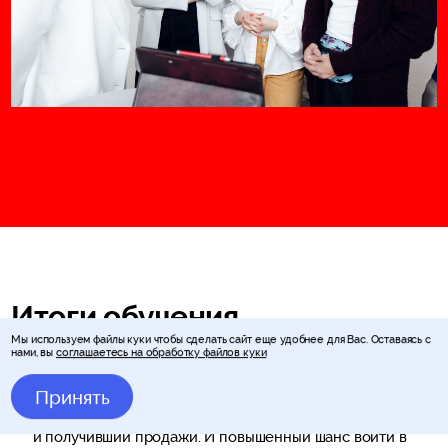
Итоги обучения
Мы используем файлы куки чтобы сделать сайт еще удобнее для Вас. Оставаясь с
нами, вы
соглашаетесь на обработку файлов куки
Готовый стартап
Принять
Устойчивый продукт, прошедший все стадии развития
и получивший продажи. И повышенный шанс войти в