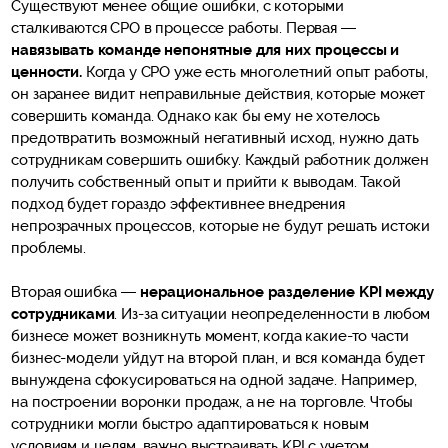
Существуют менее общие ошибки, с которыми
сталкиваются CPO в процессе работы. Первая —
навязывать команде непонятные для них процессы и
ценности.
Когда у CPO уже есть многолетний опыт работы,
он заранее видит неправильные действия, которые может
совершить команда. Однако как бы ему не хотелось
предотвратить возможный негативный исход, нужно дать
сотрудникам совершить ошибку. Каждый работник должен
получить собственный опыт и прийти к выводам. Такой
подход будет гораздо эффективнее внедрения
непрозрачных процессов, которые не будут решать истоки
проблемы.
Вторая ошибка —
нерациональное разделение KPI между
сотрудниками
. Из-за ситуации неопределенности в любом
бизнесе может возникнуть момент, когда какие-то части
бизнес-модели уйдут на второй план, и вся команда будет
вынуждена сфокусироваться на одной задаче. Например,
на построении воронки продаж, а не на торговле. Чтобы
сотрудники могли быстро адаптироваться к новым
условиям и целям, важно выстраивать KPI с учетом