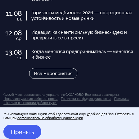
11.08
Горизонты медбизнеса 2026 — операционная
устойчивость и новые рынки
вт.
12.08
Идеация: как найти сильную бизнес-идею и
превратить ее в проект
ср.
13.08
Когда меняется предприниматель — меняется
и бизнес
чт.
Все мероприятия
©2026 Московская школа управления СКОЛКОВО. Все права защищены.
Интеллектуальная собственность.
Политика конфиденциальности.
Политика
Школы в отношении файлов куки.
Вся представленная на сайте информация носит исключительно информационно-
Мы используем файлы куки чтобы сделать сайт еще удобнее для Вас. Оставаясь с
справочный характер и ни при каких условиях не является публичной офертой,
нами, вы
соглашаетесь на обработку файлов куки
определяемой положениями статьи 437 Гражданского кодекса Российской
Федерации (за исключением случаев, прямо указанных на сайте). За получением
подробной информации об условиях обучения и оказания иных услуг Вы можете
Принять
обратиться к консультантам Школы управления СКОЛКОВО.