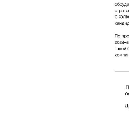
обсуди
страте
СКОЛ
кандид
По про
2024–2
Такой 
компан
П
о
Д