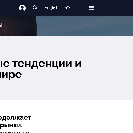
English
i
ые тенденции и
мире
родолжает
 рынки,
щества о