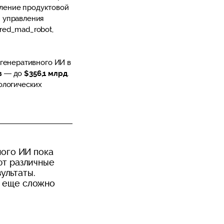
вление продуктовой
 управления
red_mad_robot,
 генеративного ИИ в
з
— до
$356,1 млрд
.
ологических
ного ИИ пока
ют различные
ультаты.
е еще сложно