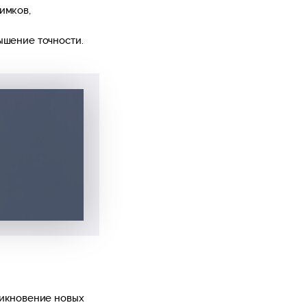
имков,
вышение точности.
никновение новых