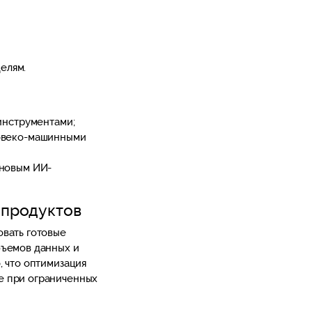
елям.
-инструментами;
ловеко-машинными
 новым ИИ-
 продуктов
овать готовые
бъемов данных и
, что оптимизация
е при ограниченных