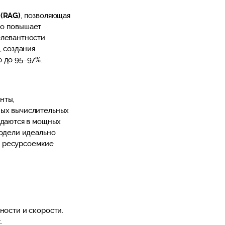
 (RAG)
, позволяющая
но повышает
елевантности
, создания
 до 95–97%.
нты,
ных вычислительных
ждаются в мощных
модели идеально
 в ресурсоемкие
ности и скорости.
.