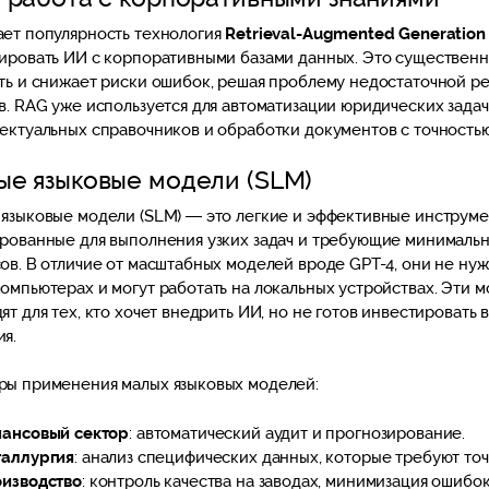
ет популярность технология
Retrieval-Augmented Generation
ировать ИИ с корпоративными базами данных. Это существен
ть и снижает риски ошибок, решая проблему недостаточной р
в. RAG уже используется для автоматизации юридических задач
ектуальных справочников и обработки документов с точностью
ые языковые модели (SLM)
языковые модели (SLM) — это легкие и эффективные инструме
рованные для выполнения узких задач и требующие минималь
ов. В отличие от масштабных моделей вроде GPT-4, они не ну
омпьютерах и могут работать на локальных устройствах. Эти 
ят для тех, кто хочет внедрить ИИ, но не готов инвестировать
я.
ы применения малых языковых моделей:
ансовый сектор
: автоматический аудит и прогнозирование.
аллургия
: анализ специфических данных, которые требуют точ
изводство
: контроль качества на заводах, минимизация ошибок