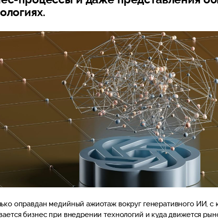
ологиях.
ько оправдан медийный ажиотаж вокруг генеративного ИИ, с 
вается бизнес при внедрении технологий и куда движется рыно