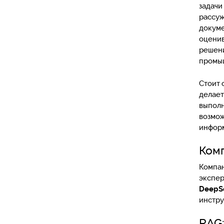
задачи
рассуж
докуме
оценив
решени
промыш
Стоит 
делает
выполн
возмож
инфор
Комп
Компан
экспер
DeepS
инстру
RAG: