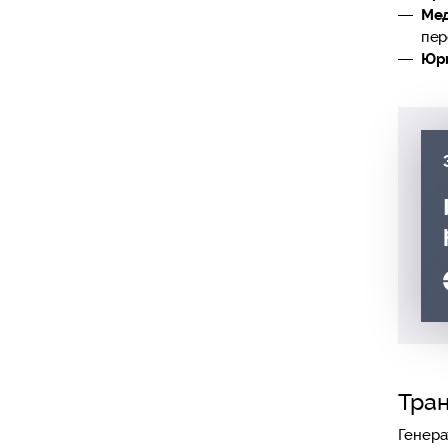
Ме
пер
Юри
Тра
Генера