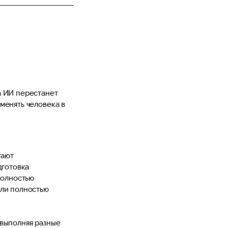
а ИИ перестанет
менять человека в
гают
дготовка
полностью
или полностью
 выполняя разные