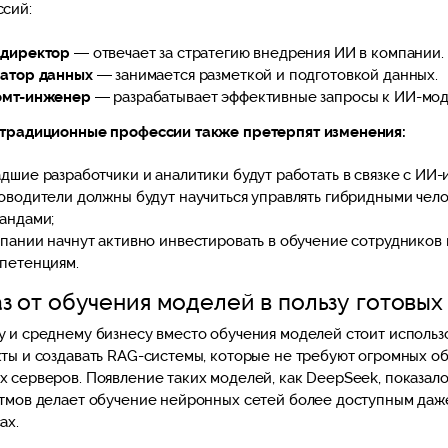
сий:
директор
— отвечает за стратегию внедрения ИИ в компании.
атор данных
— занимается разметкой и подготовкой данных.
мт-инженер
— разрабатывает эффективные запросы к ИИ-мод
традиционные профессии также претерпят изменения:
дшие разработчики и аналитики будут работать в связке с ИИ
оводители должны будут научиться управлять гибридными че
андами;
пании начнут активно инвестировать в обучение сотрудников
петенциям.
з от обучения моделей в пользу готовых
 и среднему бизнесу вместо обучения моделей стоит использ
ты и создавать RAG-системы, которые не требуют огромных о
 серверов. Появление таких моделей, как DeepSeek, показало
тмов делает обучение нейронных сетей более доступным даж
ах.