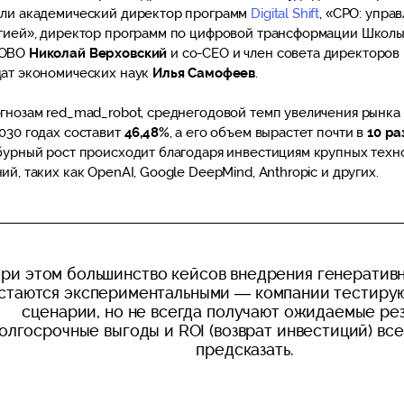
ли академический директор программ
Digital Shift
, «CPO: упра
гией», директор программ по цифровой трансформации Школы
КОВО
Николай Верховский
и co-CEO и член совета директоров 
ат экономических наук
Илья Самофеев
.
гнозам red_mad_robot, среднегодовой темп увеличения рынка
030 годах составит
46,48%
, а его объем вырастет почти в
10 ра
бурный рост происходит благодаря инвестициям крупных техн
ий, таких как OpenAI, Google DeepMind, Anthropic и других.
ри этом большинство кейсов внедрения генератив
стаются экспериментальными — компании тестиру
сценарии, но не всегда получают ожидаемые рез
олгосрочные выгоды и ROI (возврат инвестиций) вс
предсказать.