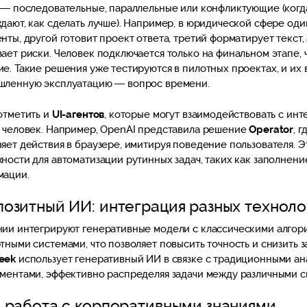
 — последовательные, параллельные или конфликтующие (когд
дают, как сделать лучше). Например, в юридической сфере оди
нты, другой готовит проект ответа, третий форматирует текст,
ает риски. Человек подключается только на финальном этапе, 
е. Такие решения уже тестируются в пилотных проектах, и их
ленную эксплуатацию — вопрос времени.
отметить и
UI-агентов
, которые могут взаимодействовать с инт
 человек. Например, OpenAI представила решение
Operator
, 
яет действия в браузере, имитируя поведение пользователя. 
ности для автоматизации рутинных задач, таких как заполнени
мации.
озитный ИИ: интеграция разных технол
ии интегрируют генеративные модели с классическими алгор
тными системами, что позволяет повысить точность и снизить з
eek
использует генеративный ИИ в связке с традиционными а
ментами, эффективно распределяя задачи между различными с
 работа с корпоративными знаниями