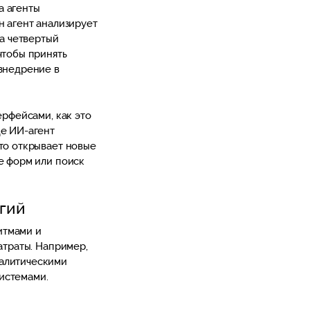
а агенты
н агент анализирует
 а четвертый
чтобы принять
 внедрение в
ерфейсами, как это
где ИИ-агент
Это открывает новые
е форм или поиск
огий
итмами и
атраты. Например,
налитическими
истемами.