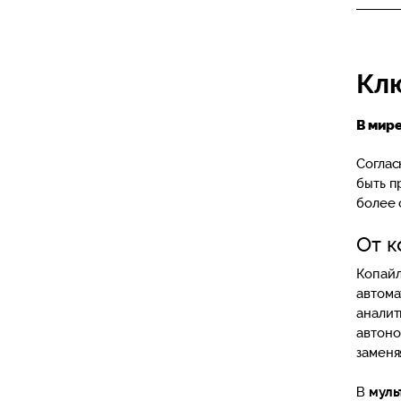
Кл
В мир
Соглас
быть п
более 
От к
Копайл
автома
аналит
автоно
заменя
В
муль