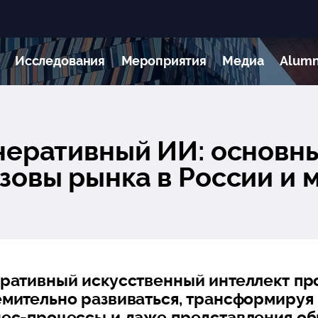
Исследования
Мероприятия
Медиа
Alumn
неративный ИИ: основн
зовы рынка в России и 
еративный искусственный интеллект п
емительно развиваться, трансформируя
нес-процессы и даже представления об