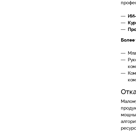
профес
ИИ-
Кур
Про
Более 
Мла
Рук
ком
Ком
ком
Отка
Малому
продук
мощных
алгори
ресурс