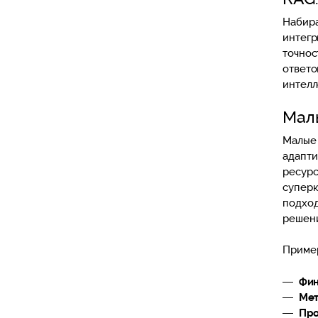
Набира
интегр
точнос
ответо
интелл
Мал
Малые 
адапти
ресурс
суперк
подход
решени
Пример
Фин
Мет
Про