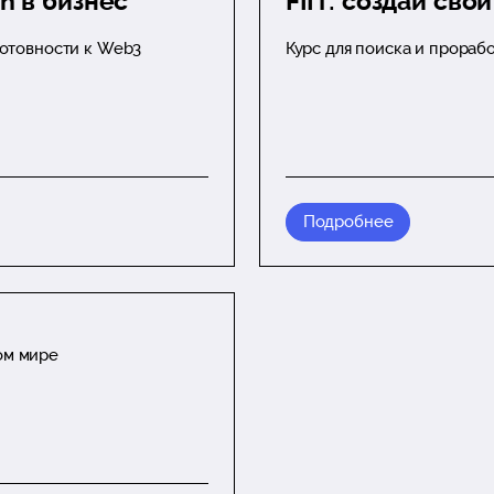
in в бизнес
FIIT: создай св
готовности к Web3
Курс для поиска и прораб
Подробнее
ом мире