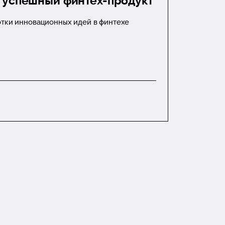
ой успешный финтех-продукт
отки инновационных идей в финтехе