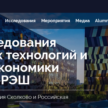
Исследования
Мероприятия
Медиа
Alumn
едования
 технологий и
кономики
-РЭШ
ия Сколково и Российская