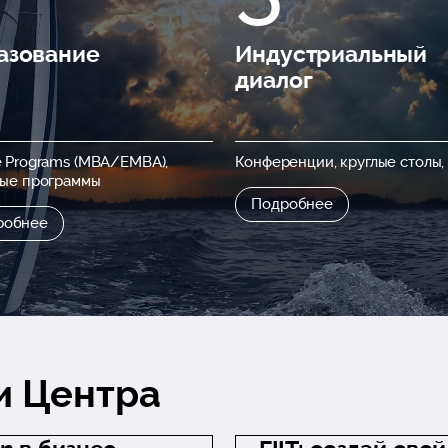
азование
Индустриальный
диалог
 Programs (MBA/EMBA),
Конференции, круглые столы
тые программы
Подробнее
робнее
и Центра