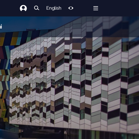
English
i