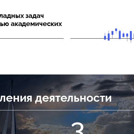
ладных задач
щью академических
ления деятельности
3