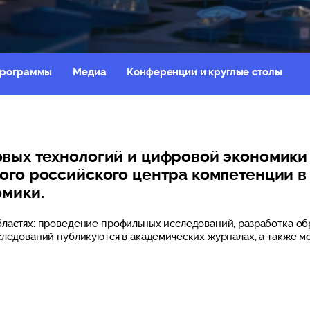
программы
Медиа
Конференции и круглые столы
овых технологий и цифровой экономик
ого российского центра компетенции в
омики.
бластях: проведение профильных исследований, разработка об
следований публикуются в академических журналах, а также мо