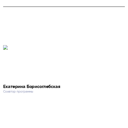
Екатерина Борисоглебская
Соавтор программы