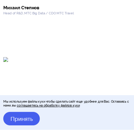
Михаил Степнов
Head of R&D, МТС Big Data / CDO МТС Travel
Виктор Тарнавский
Мы используем файлы куки чтобы сделать сайт еще удобнее для Вас. Оставаясь с
нами, вы
соглашаетесь на обработку файлов куки
Директор по ИИ, Т-Банк
Принять