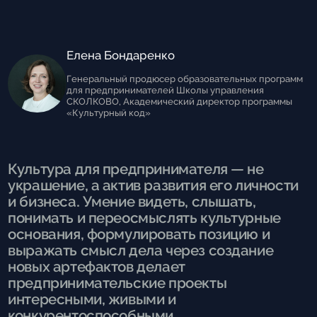
Елена Бондаренко
Генеральный продюсер образовательных программ
для предпринимателей Школы управления
СКОЛКОВО, Академический директор программы
«Культурный код»
Культура для предпринимателя — не
Культура для предпринимателя — не
украшение, а актив развития его личности
украшение, а актив развития его личности
и бизнеса. Умение видеть, слышать,
и бизнеса. Умение видеть, слышать,
понимать и переосмыслять культурные
понимать и переосмыслять культурные
основания, формулировать позицию и
основания, формулировать позицию и
выражать смысл дела через создание
выражать смысл дела через создание
новых артефактов делает
новых артефактов делает
предпринимательские проекты
предпринимательские проекты
интересными, живыми и
интересными, живыми и
конкурентоспособными
конкурентоспособными