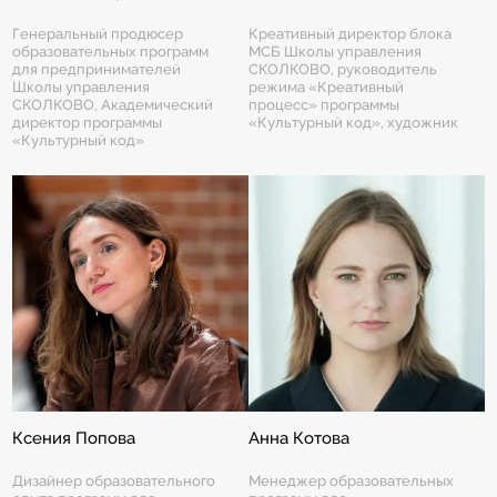
Генеральный продюсер
Креативный директор блока
образовательных программ
МСБ Школы управления
для предпринимателей
СКОЛКОВО, руководитель
Школы управления
режима «Креативный
СКОЛКОВО, Академический
процесс» программы
директор программы
«Культурный код», художник
«Культурный код»
Ксения Попова
Анна Котова
Дизайнер образовательного
Менеджер образовательных