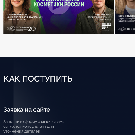
КАК ПОСТУПИТЬ
Заявка на сайте
В
в
Заполните форму заявки, с вами
п
свяжется консультант для
т
уточнения деталей
б