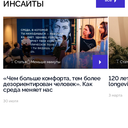
все
ИНСАЙТЫ
Статья
Меньше минуты
Стат
«Чем больше комфорта, тем более
120 ле
дезориентирован человек». Как
longev
среда меняет нас
3 марта
30 июля