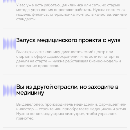
У вас уже есть работающая клиника или сеть, но старые
методы управления перестают работать. Нужна системная
модель: финансы, операционка, контроль качества, единые
стандарты.
Запуск медицинского проекта с нуля
Вы открываете клинику, диагностический центр или
стартап в сфере здравоохранения и не хотите потерять
деньги на старте — нужна работающая бизнес-модель и
понимание процессов.
Вы из другой отрасли, но заходите в
медицину
Вы девелопер, производитель медизделий, фармацевт или
инвестор — строите или приобретаете медицинский актив.
Нужно понять индустрию «изнутри», чтобы управлять
грамотно.