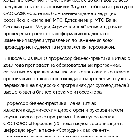
холдинге ОАО «АФК «Система» (более 18 активов во всех
ведущих отраслях экономики). За 9 лет работы в структурах
ОАО «АФК «Система» (компания-акционер ведущих
российских компаний МТС, Детский мир, МТС-Банк,
Сегежа-групп, Медси, Агрохолдинг «Степь» и т.д.) были
проведены проекты трансформации холдинга от
изменения модели управления до изменения всех
процедур менеджмента и управления персоналом.
В Школе СКОЛКОВО профессор бизнес-практики Витчак с
2017 года преподает на образовательных программах,
связанных с управлением людьми, командами в контексте
организации, а также сопровождает направления коучинга
первых лиц на лидерских программах для руководителей
высшего звена бизнес-структур и госсектора.
Профессор бизнес-практики Елена Витчак
является академическим директором и руководителем
коучингового трека программы Школы управления
СКОЛКОВО «Персонал 3.0: новая модель организации в
цифровую эру», а также «Сотрудник как клиент».