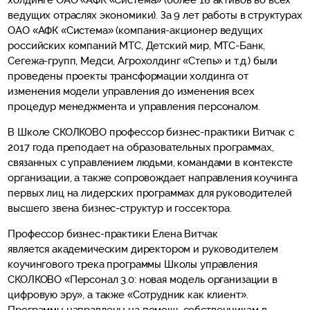
холдинге ОАО «АФК «Система» (более 18 активов во всех
ведущих отраслях экономики). За 9 лет работы в структурах
ОАО «АФК «Система» (компания-акционер ведущих
российских компаний МТС, Детский мир, МТС-Банк,
Сегежа-групп, Медси, Агрохолдинг «Степь» и т.д.) были
проведены проекты трансформации холдинга от
изменения модели управления до изменения всех
процедур менеджмента и управления персоналом.
В Школе СКОЛКОВО профессор бизнес-практики Витчак с
2017 года преподает на образовательных программах,
связанных с управлением людьми, командами в контексте
организации, а также сопровождает направления коучинга
первых лиц на лидерских программах для руководителей
высшего звена бизнес-структур и госсектора.
Профессор бизнес-практики Елена Витчак
является академическим директором и руководителем
коучингового трека программы Школы управления
СКОЛКОВО «Персонал 3.0: новая модель организации в
цифровую эру», а также «Сотрудник как клиент».