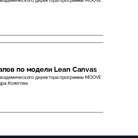
 академического директора программы MOOVE
апов по модели Lean Canvas
 академического директора программы MOOVE
ра Колегова