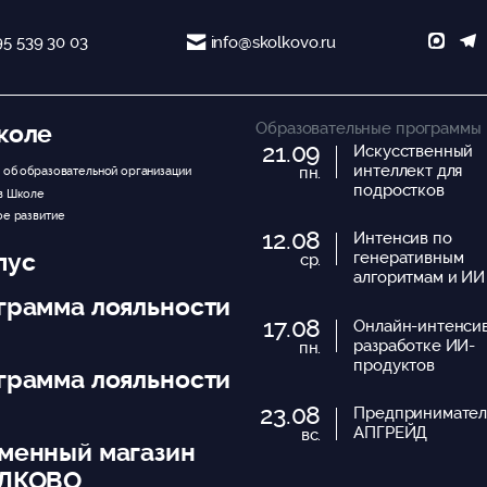
95 539 30 03
info@skolkovo.ru
Образовательные программы
коле
21.09
Искусственный
интеллект для
пн.
 об образовательной организации
подростков
в Школе
ое развитие
12.08
Интенсив по
пус
генеративным
ср.
алгоритмам и ИИ
грамма лояльности
17.08
Онлайн-интенси
разработке ИИ-
пн.
продуктов
грамма лояльности
23.08
Предпринимател
АПГРЕЙД
вс.
менный магазин
ЛКОВО