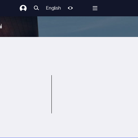
English
i