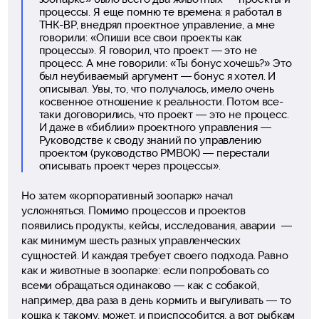
процессы. Я еще помню те времена: я работал в
ТНК-ВР, внедрял проектное управление, а мне
говорили: «Опиши все свои проекты как
процессы». Я говорил, что проект — это не
процесс. А мне говорили: «Ты бонус хочешь?» Это
был неубиваемый аргумент — бонус я хотел. И
описывал. Увы, то, что получалось, имело очень
косвенное отношение к реальности. Потом все-
таки договорились, что проект — это не процесс.
И даже в «библии» проектного управления —
Руководстве к своду знаний по управлению
проектом (руководство PMBOK) — перестали
описывать проект через процессы».
Но затем «корпоративный зоопарк» начал
усложняться. Помимо процессов и проектов
появились продукты, кейсы, исследования, аварии —
как минимум шесть разных управленческих
сущностей. И каждая требует своего подхода. Равно
как и животные в зоопарке: если попробовать со
всеми обращаться одинаково — как с собакой,
например, два раза в день кормить и выгуливать — то
кошка к такому, может, и приспособится, а вот рыбкам