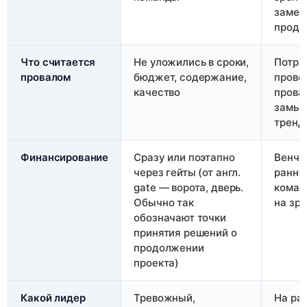
замен
проду
Что считается
Не уложились в сроки,
Потра
провалом
бюджет, содержание,
прове
качество
прова
замыс
тренд
Финансирование
Сразу или поэтапно
Венчу
через гейты (от англ.
ранне
gate — ворота, дверь.
коман
Обычно так
на зр
обозначают точки
принятия решений о
продолжении
проекта)
Какой лидер
Тревожный,
На ра