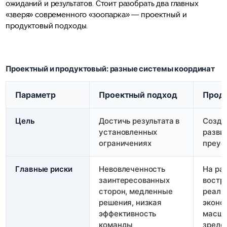
ожиданий и результатов. Стоит разобрать два главных
«зверя» современного «зоопарка» — проектный и
продуктовый подходы.
Проектный и продуктовый: разные системы координат
Параметр
Проектный подход
Прод
Цель
Достичь результата в
Созда
установленных
разви
ограничениях
преус
Главные риски
Невовлеченность
На ра
заинтересованных
востр
сторон, медленные
реали
решения, низкая
эконо
эффективность
масшт
команды
зрело