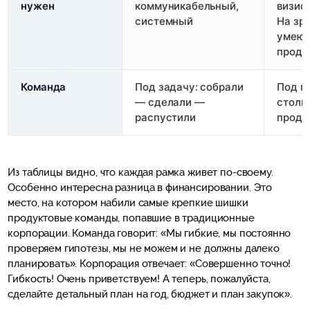
нужен
коммуникабельный,
визио
системный
На зр
умеющ
проду
Команда
Под задачу: собрали
Под п
— сделали —
столь
распустили
проду
Из таблицы видно, что каждая рамка живет по-своему.
Особенно интересна разница в финансировании. Это
место, на котором набили самые крепкие шишки
продуктовые команды, попавшие в традиционные
корпорации. Команда говорит: «Мы гибкие, мы постоянно
проверяем гипотезы, мы не можем и не должны далеко
планировать». Корпорация отвечает: «Совершенно точно!
Гибкость! Очень приветствуем! А теперь, пожалуйста,
сделайте детальный план на год, бюджет и план закупок».