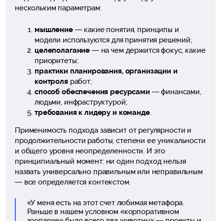
нескольким параметрам:
мышление
— какие понятия, принципы и
модели используются для принятия решений;
целеполагание
— на чем держится фокус, какие
приоритеты;
практики планирования, организации и
контроля
работ;
способ обеспечения ресурсами
— финансами,
людьми, инфраструктурой;
требования к лидеру и команде
.
Применимость подхода зависит от регулярности и
продолжительности работы, степени ее уникальности
и общего уровня неопределенности. И это
принципиальный момент: ни один подход нельзя
назвать универсально правильным или неправильным
— все определяется контекстом.
«У меня есть на этот счет любимая метафора.
Раньше в нашем условном «корпоративном
зоопарке» было всего два животных — проекты и