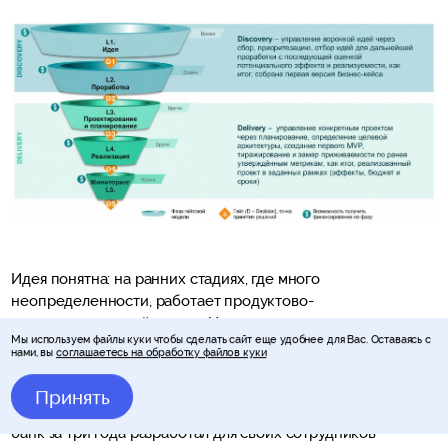
Идея понятна: на ранних стадиях, где много
неопределенности, работает продуктово-
исследовательский режим. На стадии реализации —
Мы используем файлы куки чтобы сделать сайт еще удобнее для Вас. Оставаясь с
проектный. Между ними — четкие точки принятия решений
нами, вы
соглашаетесь на обработку файлов куки
— гейты (от англ.
gate
— ворота, дверь).
Принять
Другой пример — переход от проекта к продукту. Крупный
банк за три года разработал для своих сотрудников