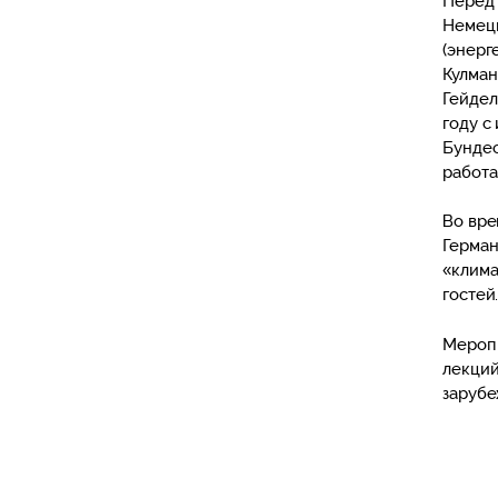
Перед 
Немецк
(энерг
Кулман
Гейдел
году с
Бундес
работа
Во вре
Герман
«клима
гостей
Меропр
лекций
зарубе