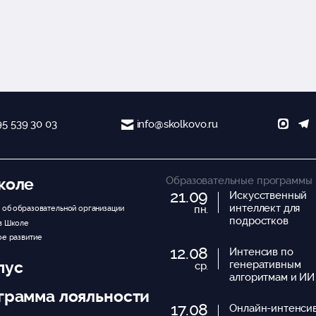
95 539 30 03
info@skolkovo.ru
Образовательные программы
коле
21.09
Искусственный
интеллект для
пн.
 об образовательной организации
подростков
в Школе
ое развитие
12.08
Интенсив по
пус
генеративным
ср.
алгоритмам и ИИ
грамма лояльности
17.08
Онлайн-интенси