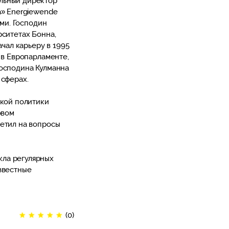
льный директор
а» Energiewende
ами. Господин
рситетах Бонна,
ачал карьеру в 1995
 в Европарламенте,
господина Кулманна
 сферах.
ской политики
овом
ветил на вопросы
кла регулярных
звестные
★
★
★
★
★
(0)