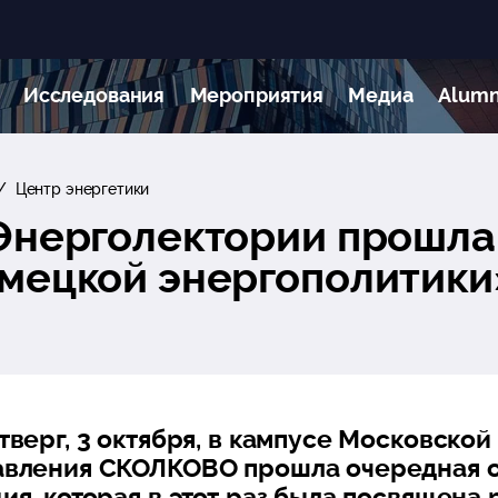
Исследования
Мероприятия
Медиа
Alumn
Центр энергетики
Энерголектории прошла
мецкой энергополитики
тверг, 3 октября, в кампусе Московско
авления СКОЛКОВО прошла очередная 
ия, которая в этот раз была посвящена