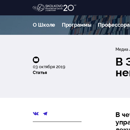
О Школе
Программы
Профессора
Медиа
В 
03 октября 2019
не
Статья
В че
упр
лекц