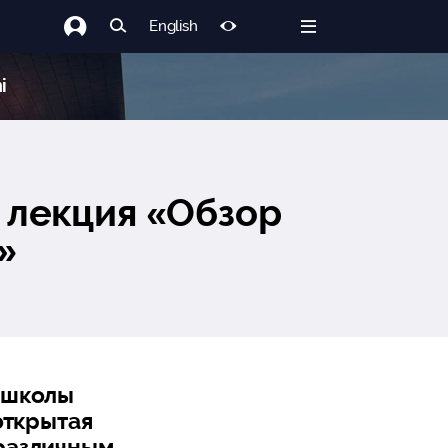
English
i
 лекция «Обзор
»
й школы
открытая
 различным