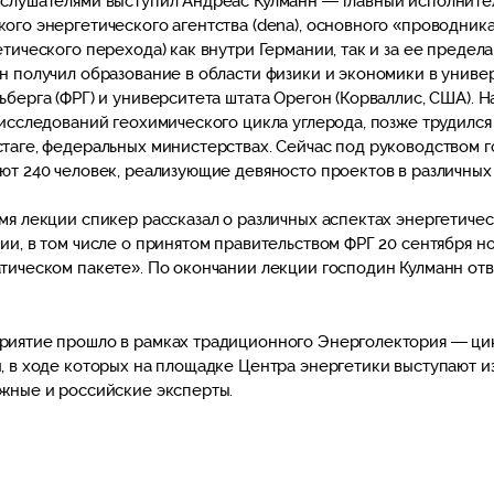
слушателями выступил Андреас Кулманн — главный исполните
ого энергетического агентства (dena), основного «проводник
етического перехода) как внутри Германии, так и за ее предел
н получил образование в области физики и экономики в униве
ьберга (ФРГ) и университета штата Орегон (Корваллис, США). Н
 исследований геохимического цикла углерода, позже трудился
таге, федеральных министерствах. Сейчас под руководством 
ют 240 человек, реализующие девяносто проектов в различных
мя лекции спикер рассказал о различных аспектах энергетиче
ии, в том числе о принятом правительством ФРГ 20 сентября н
тическом пакете». По окончании лекции господин Кулманн от
.
иятие прошло в рамках традиционного Энерголектория — ци
, в ходе которых на площадке Центра энергетики выступают и
жные и российские эксперты.