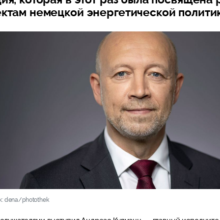
ктам немецкой энергетической политик
к: dena/photothek