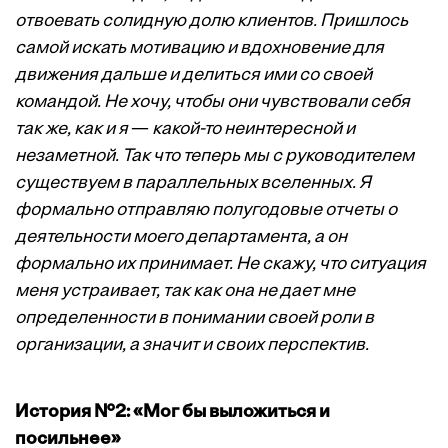
отвоевать солидную долю клиентов. Пришлось
самой искать мотивацию и вдохновение для
движения дальше и делиться ими со своей
командой. Не хочу, чтобы они чувствовали себя
так же, как и я
—
какой-то неинтересной и
незаметной. Так что теперь мы с руководителем
существуем в параллельных вселенных. Я
формально отправляю полугодовые отчеты о
деятельности моего департамента, а он
формально их принимает. Не скажу, что ситуация
меня устраивает, так как она не дает мне
определенности в понимании своей роли в
организации, а значит и своих перспектив.
История №2: «Мог бы выложиться и
посильнее»