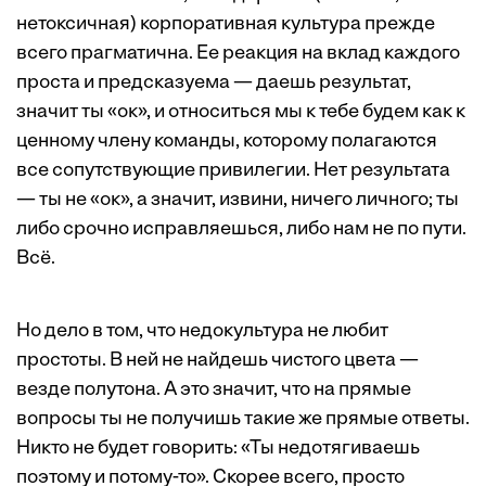
нетоксичная) корпоративная культура прежде
всего прагматична. Ее реакция на вклад каждого
проста и предсказуема — даешь результат,
значит ты «ок», и относиться мы к тебе будем как к
ценному члену команды, которому полагаются
все сопутствующие привилегии. Нет результата
— ты не «ок», а значит, извини, ничего личного; ты
либо срочно исправляешься, либо нам не по пути.
Всё.
Но дело в том, что недокультура не любит
простоты. В ней не найдешь чистого цвета —
везде полутона. А это значит, что на прямые
вопросы ты не получишь такие же прямые ответы.
Никто не будет говорить: «Ты недотягиваешь
поэтому и потому-то». Скорее всего, просто