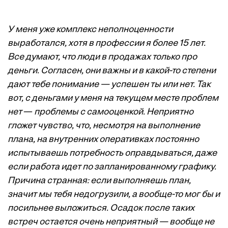
У меня уже комплекс неполноценности
выработался, хотя в профессии я более 15 лет.
Все думают, что люди в продажах только про
деньги. Согласен, они важны и в какой-то степени
дают тебе понимание — успешен ты или нет. Так
вот, с деньгами у меня на текущем месте проблем
нет
—
проблемы с самооценкой. Неприятно
гложет чувство, что, несмотря на выполнение
плана, на внутренних оперативках постоянно
испытываешь потребность оправдываться, даже
если работа идет по запланированному графику.
Причина странная: если выполняешь план,
значит мы тебя недогрузили, а вообще-то мог бы и
посильнее выложиться. Осадок после таких
встреч остается очень неприятный — вообще не