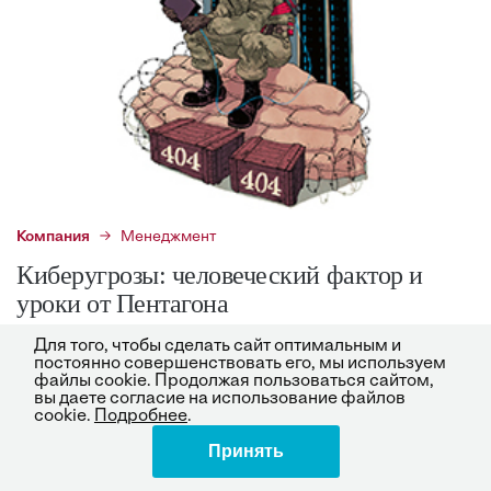
Компания
Менеджмент
Киберугрозы: человеческий фактор и
уроки от Пентагона
Для того, чтобы сделать сайт оптимальным и
Компании в большинстве своем слабо вооружены
постоянно совершенствовать его, мы используем
против кибератак. Им стоит поучиться искусству
файлы cookie. Продолжая пользоваться сайтом,
вы даете согласие на использование файлов
обороны у американских военных. Из уязвимого
cookie.
Подробнее
.
колосса сеть Пентагона превратилась в мощнейшее
виртуальное сооружение.
Принять
Поделиться
Виннефельд-мл. «Сэнди» Джеймс, Кирхгоф
27.09.15