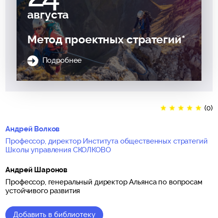
августа
Метод проектных стратегий*
Подробнее
★
★
★
★
★
(0)
Андрей Волков
Профессор, директор Института общественных стратегий
Школы управления СКОЛКОВО
Андрей Шаронов
Профессор, генеральный директор Альянса по вопросам
устойчивого развития
Добавить в библиотеку