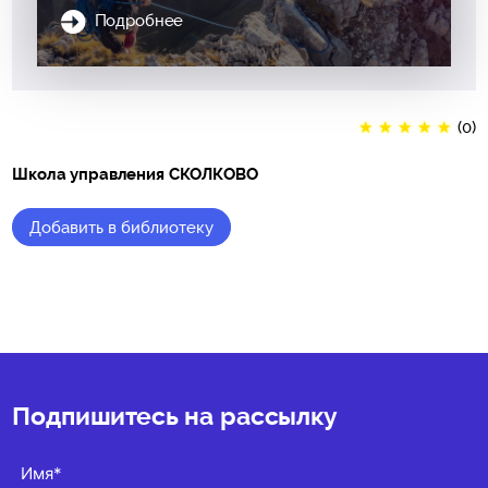
Подробнее
★
★
★
★
★
(0)
Школа управления СКОЛКОВО
Добавить в библиотеку
★
★
★
★
★
(0)
Подпишитесь на рассылку