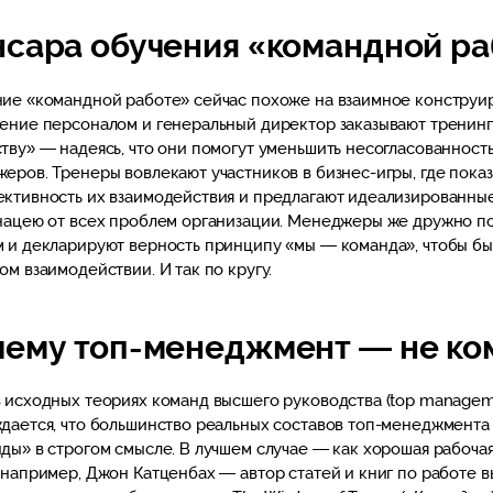
сара обучения «командной ра
ие «командной работе» сейчас похоже на взаимное конструи
ение персоналом и генеральный директор заказывают тренин
тву» — надеясь, что они помогут уменьшить несогласованност
еров. Тренеры вовлекают участников в бизнес-игры, где пока
ктивность их взаимодействия и предлагают идеализированны
нацею от всех проблем организации. Менеджеры же дружно п
 и декларируют верность принципу «мы — команда», чтобы быс
ом взаимодействии. И так по кругу.
чему топ-менеджмент — не к
 исходных теориях команд высшего руководства (top managem
дается, что большинство реальных составов топ-менеджмента
ды» в строгом смысле. В лучшем случае — как хорошая рабочая
 например, Джон Катценбах — автор статей и книг по работе 