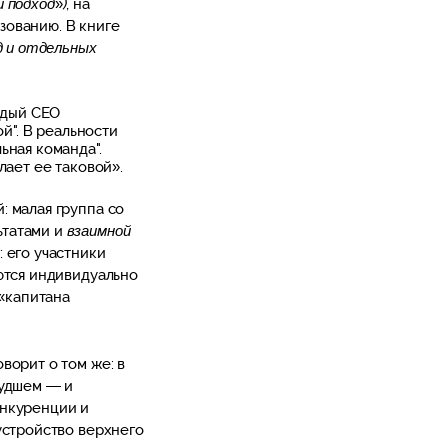
 подход
»
)
, на
зованию. В книге
д и отдельных
ждый СЕО
й". В реальности
ьная команда".
ает ее таковой».
 малая группа со
ьтатами и
взаимной
 его участники
ются индивидуально
 «капитана
ворит о том же: в
худшем — и
онкуренции и
устройство верхнего