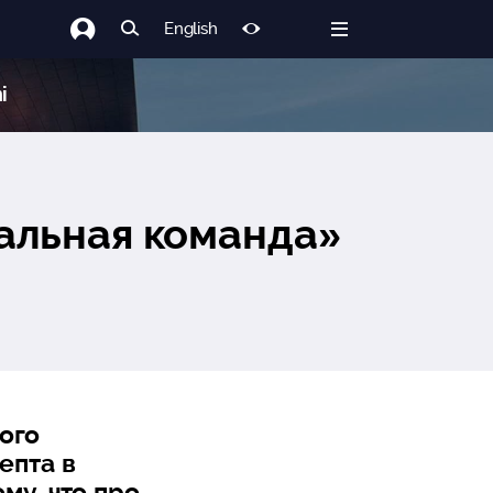
English
i
альная команда»
ого
епта в
му, что про