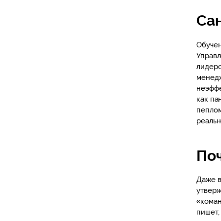
Сан
Обучен
Управл
лидерс
менедж
неэффе
как па
пеплом
реальн
По
Даже в
утверж
«коман
пишет,