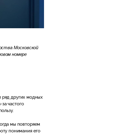
ерства Московской
новом номере
 и ряд других модных
-за частого
ользу.
Когда мы повторяем
роту понимания его