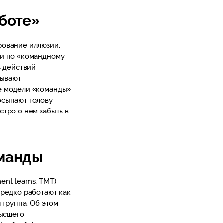
боте»
рование иллюзии.
ги по «командному
ь действий
зывают
е модели «команды»
осыпают голову
тро о нем забыть в
оманды
ent teams, TMT)
 редко работают как
 группа. Об этом
высшего