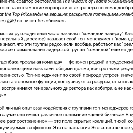
мента, соавтор бестселлера
The Wisdom of Teams (
«
Командный
го ссылаются многие корпоративные тренеры по командообра
at the Top
(«Команды на вершине: раскрытие потенциала коман
в»,1998)
он пишет без обиняков:
ысших руководителей часто называют "командой наверху". Ка
енеральный директор) называет свой топ-менеджмент "командо
е знают, что эти группы редко, если вообще, работают как "реал
остое поименование лидерской группы "командой" еще не дел
тценбаха «реальная команда» — феномен редкий и трудоемкий:
дополняющими навыками, общими целями, конкретными резул
твенностью. Топ-менеджмент по своей природе устроен иначе:
вляют автономные функции, конкурируют за ресурсы, отчитыва
о воспринимают генерального директора как арбитра, а не как
ы».
ой личный опыт взаимодействия с группами топ-менеджеров го
 случае они имеют различное понимание «целей бизнеса». В 
ее распространенном — это поле скрытых коалиций, тихой к
кулируемых конфликтов. Это не патология. Это естественное 