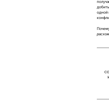
получа
добить
одной 
конфли
Почему
расхож
со