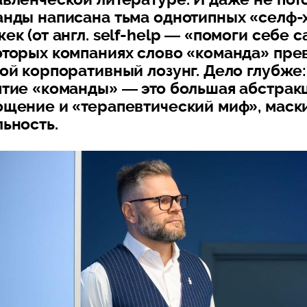
анды написана тьма однотипных «селф-
ек (от англ. self-help — «помоги себе са
оторых компаниях слово «команда» пре
ой корпоративный лозунг. Дело глубже:
тие «команды» — это большая абстракц
ощение и «терапевтический миф», мас
ьность.