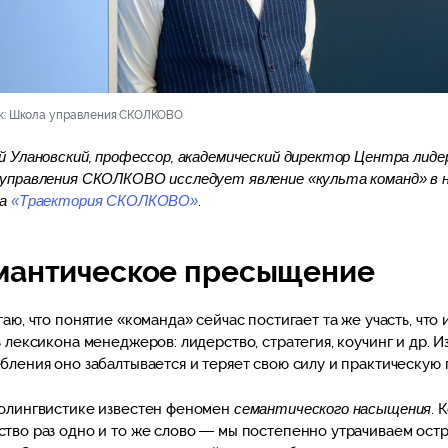
к: Школа управления СКОЛКОВО
й Улановский, профессор, академический директор Центра лид
управления СКОЛКОВО исследует явление «культа команд» в 
ла
«Траектория СКОЛКОВО»
.
мантическое пресыщение
гаю, что понятие «команда» сейчас постигает та же участь, что
з лексикона менеджеров: лидерство, стратегия, коучинг и др. Из
бления оно забалтывается и теряет свою силу и практическую п
олингвистике известен феномен
семантического насыщения
. 
тво раз одно и то же слово — мы постепенно утрачиваем ост