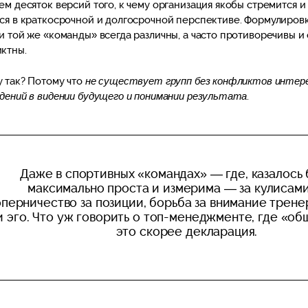
ем десяток версий того, к чему организация якобы стремится и
ся в краткосрочной и долгосрочной перспективе. Формулиров
и той же «команды» всегда различны, а часто противоречивы и
ктны.
 так? Потому что
не существует групп без конфликтов интере
дений в видении будущего и понимании результата
.
Даже в спортивных «командах» — где, казалось 
максимально проста и измерима — за кулисами
перничество за позиции, борьба за внимание трене
и эго. Что уж говорить о топ-менеджменте, где «об
это скорее декларация.