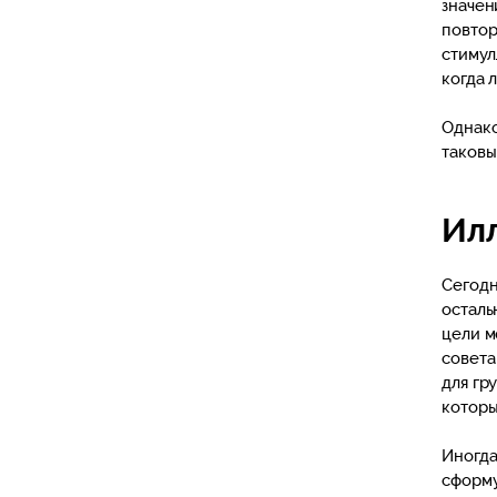
значен
повтор
стимул
когда 
Однако
таковы
Илл
Сегодн
осталь
цели м
совета
для гр
которы
Иногда
сформу