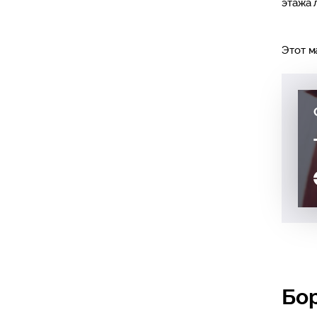
этажа 
Этот м
Бо