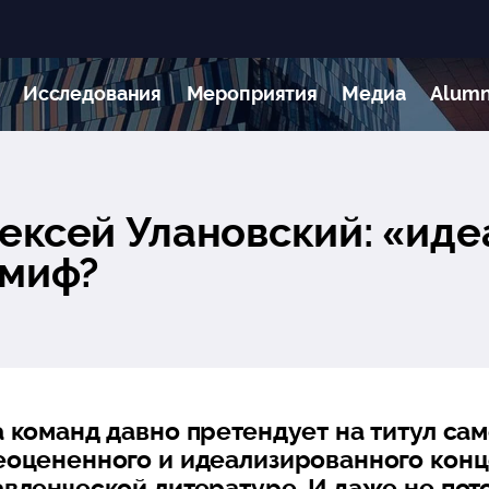
Исследования
Мероприятия
Медиа
Alumn
ексей Улановский: «иде
миф?
 команд давно претендует на титул сам
еоцененного и идеализированного конц
вленческой литературе. И даже не пото