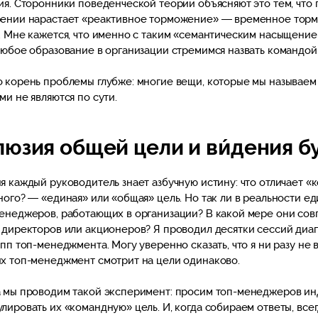
ия. Сторонники поведенческой теории объясняют это тем, что
ении нарастает «реактивное торможение» — временное тор
. Мне кажется, что именно с таким «семантическим насыщение
любое образование в организации стремимся назвать командой
 корень проблемы глубже: многие вещи, которые мы называем
ми не являются по сути.
юзия общей цели и ви́дения 
я каждый руководитель знает азбучную истину: что отличает «
ного? — «единая» или «общая» цель. Но так ли в реальности е
енеджеров, работающих в организации? В какой мере они сов
 директоров или акционеров? Я проводил десятки сессий диаг
упп топ-менеджмента. Могу уверенно сказать, что я ни разу не 
х топ-менеджмент смотрит на цели одинаково.
 мы проводим такой эксперимент: просим топ-менеджеров и
лировать их «командную» цель. И, когда собираем ответы, все