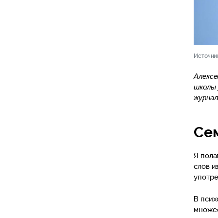
Источни
Алексе
школы 
журна
Се
Я пола
слов и
употре
В псих
множес