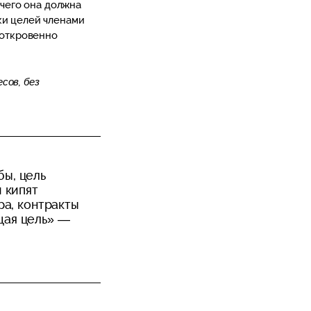
 чего она должна
ки целей членами
 откровенно
сов, без
бы, цель
 кипят
ра, контракты
щая цель» —