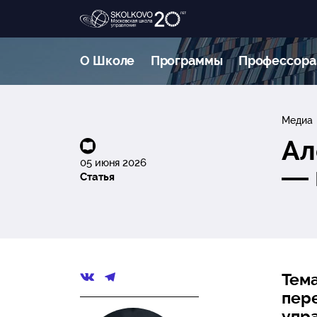
О Школе
Программы
Профессора
Медиа
Ал
05 июня 2026
— 
Статья
Тема
пер
упра