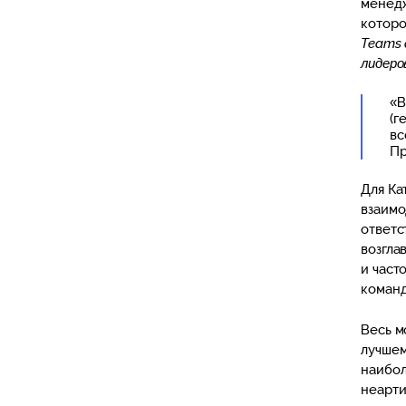
менедж
которо
Teams 
лидеро
«В
(г
вс
Пр
Для Ка
взаимо
ответс
возгла
и част
команд
Весь м
лучшем
наибол
неарти