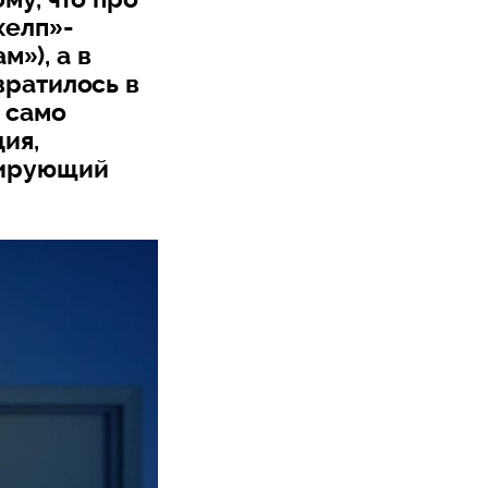
хелп»-
м»), а в
вратилось в
 само
ия,
кирующий