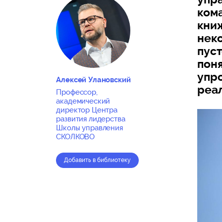
ком
книж
нек
пуст
поня
упр
Алексей Улановский
реал
Профессор,
академический
директор Центра
развития лидерства
Школы управления
СКОЛКОВО
Добавить в библиотеку