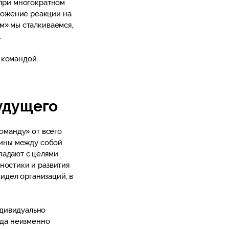
 при многократном
можение реакции на
м» мы сталкиваемся,
.
 командой,
будущего
команду» от всего
дины между собой
падают с целями
ностики и развития
видел организаций, в
ндивидуально
гда неизменно