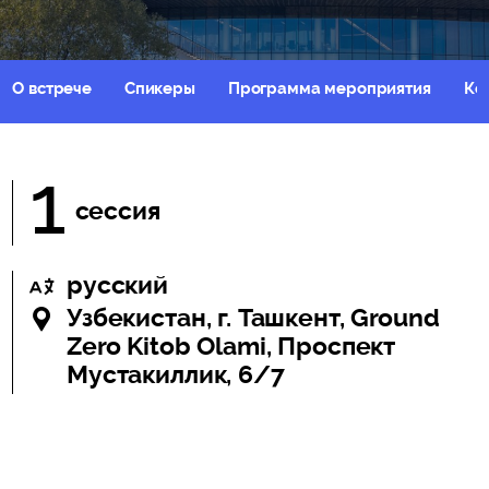
О встрече
Спикеры
Программа мероприятия
Ко
1
сессия
русский
Узбекистан, г. Ташкент, Ground
Zero Kitob Olami, Проспект
Мустакиллик, 6/7