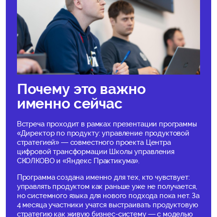
Почему это важно
именно сейчас
Встреча проходит в рамках презентации программы
«Директор по продукту: управление продуктовой
стратегией» — совместного проекта Центра
цифровой трансформации Школы управления
СКОЛКОВО и «Яндекс Практикума».
Программа создана именно для тех, кто чувствует:
управлять продуктом как раньше уже не получается,
но системного языка для нового подхода пока нет. За
4 месяца участники учатся выстраивать продуктовую
стратегию как живую бизнес-систему — с моделью