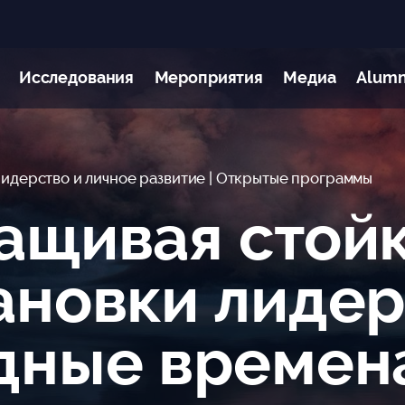
Исследования
Мероприятия
Медиа
Alumn
Лидерство и личное развитие
| Открытые программы
ащивая стойк
ановки лидер
дные времен