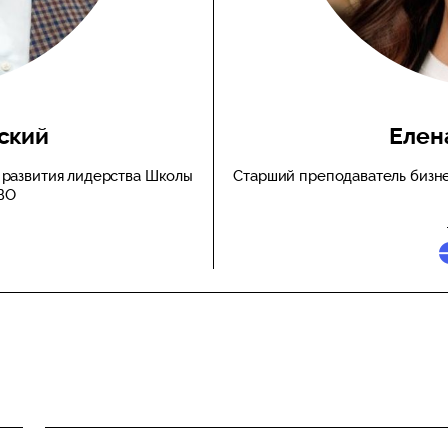
ский
Елен
 развития лидерства Школы
Старший преподаватель бизн
ВО