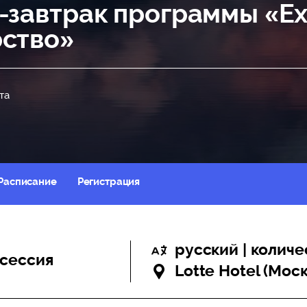
-завтрак программы «Ex
ство»
та
Расписание
Регистрация
русский | колич
сессия
Lotte Hotel (Моск