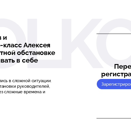
 и
-класс Алексея
ртной обстановке
вать в себе
Пере
регистр
лись в сложной ситуации.
Зарегистриро
становки руководителей,
ез сложные времена и