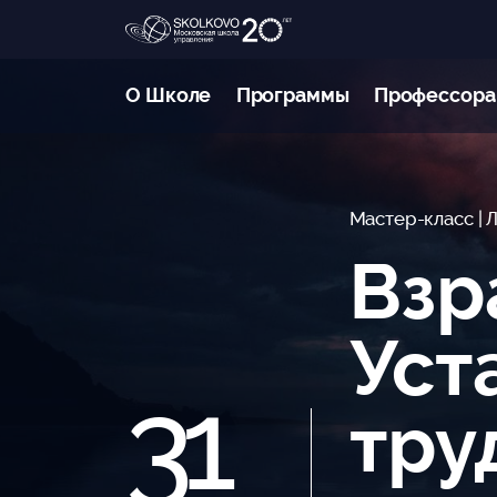
О Школе
Программы
Профессора
Мастер-класс
| 
Взр
Уст
31
тру