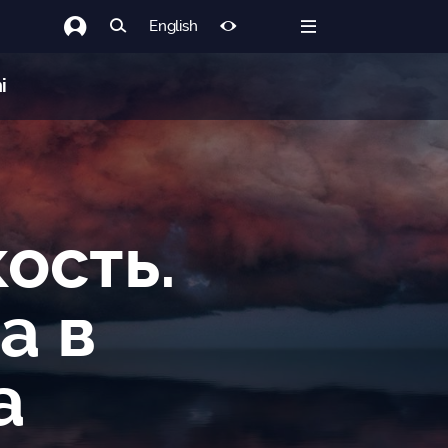
English
i
ость.
а в
а