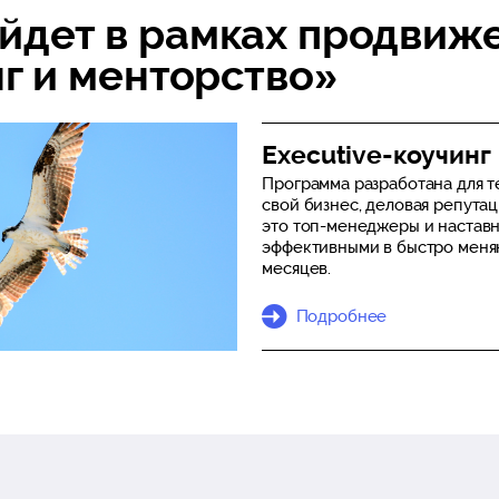
йдет в рамках продвиж
нг и менторство»
Executive-коучинг
Программа разработана для те
свой бизнес, деловая репута
это топ-менеджеры и наставни
эффективными в быстро меняю
месяцев.
Подробнее