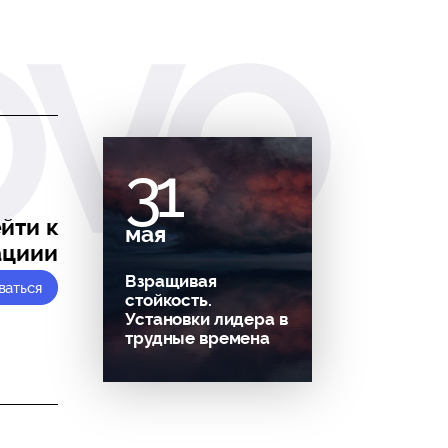
31
йти к
мая
ациии
Взращивая
ваться
стойкость.
Установки лидера в
трудные времена