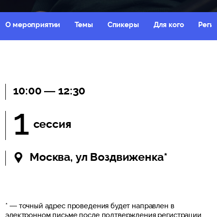
О мероприятии
Темы
Спикеры
Для кого
Реги
10:00 — 12:30
1
сессия
Москва, ул Воздвиженка*
* — точный адрес проведения будет направлен в
электронном письме после подтверждения регистрации