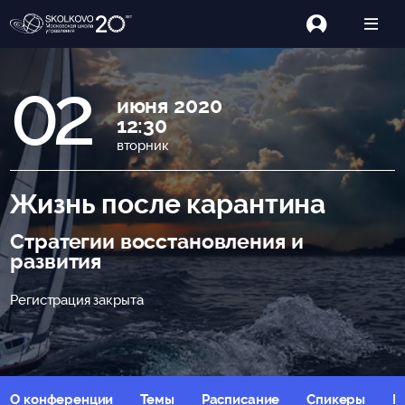
02
июня 2020
12:30
вторник
Жизнь после карантина
Стратегии восстановления и
развития
Регистрация закрыта
О конференции
Темы
Расписание
Спикеры
Р