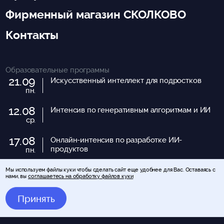
Фирменный магазин СКОЛКОВО
Контакты
Образовательные программы
21.09
Искусственный интеллект для подростков
пн.
12.08
Интенсив по генеративным алгоритмам и ИИ
ср.
17.08
Онлайн-интенсив по разработке ИИ-
продуктов
пн.
23.08
Мы используем файлы куки чтобы сделать сайт еще удобнее для Вас. Оставаясь с
Предпринимательский АПГРЕЙД
нами, вы
соглашаетесь на обработку файлов куки
вс.
Принять
Все программы