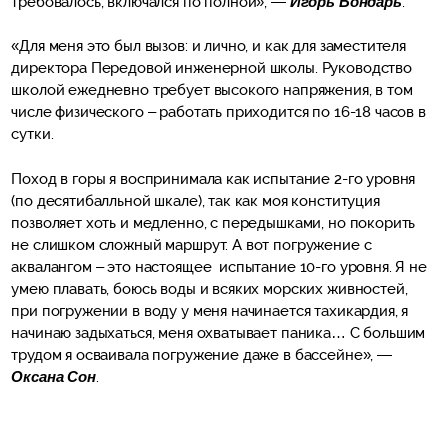
требовалось, включался по полной», —
Игорь Бондарь
.
«Для меня это был вызов: и лично, и как для заместителя
директора Передовой инженерной школы. Руководство
школой ежедневно требует высокого напряжения, в том
числе физического – работать приходится по 16-18 часов в
сутки.
Поход в горы я воспринимала как испытание 2-го уровня
(по десятибалльной шкале), так как моя конституция
позволяет хоть и медленно, с передышками, но покорить
не слишком сложный маршрут. А вот погружение с
аквалангом – это настоящее испытание 10-го уровня. Я не
умею плавать, боюсь воды и всяких морских живностей,
при погружении в воду у меня начинается тахикардия, я
начинаю задыхаться, меня охватывает паника… С большим
трудом я осваивала погружение даже в бассейне», —
Оксана Сон
.