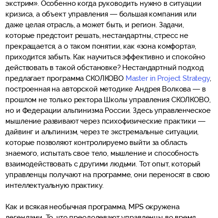
экстрим». Особенно когда руководить нужно в ситуации
кризиса, а объект управления — большая компания или
даже целая отрасль, а может быть, и регион. Задачи,
которые предстоит решать, нестандартны, стресс не
прекращается, а о таком понятии, как «зона комфорта»,
приходится забыть. Как научиться эффективно и спокойно
действовать в такой обстановке? Нестандартный подход
предлагает программа СКОЛКОВО
Master in Project Strategy
,
построенная на авторской методике Андрея Волкова — в
прошлом не только ректора Школы управления СКОЛКОВО,
но и Федерации альпинизма России. Здесь управленческое
мышление развивают через психофизические практики —
дайвинг и альпинизм, через те экстремальные ситуации,
которые позволяют контролируемо выйти за область
знаемого, испытать свое тело, мышление и способность
взаимодействовать с другими людьми. Тот опыт, который
управленцы получают на программе, они переносят в свою
интеллектуальную практику.
Как и всякая необычная программа, MPS окружена
легендами. То, что преодолевают управленцы во время