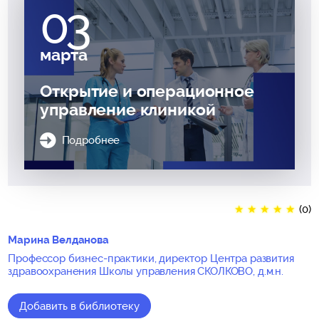
03
марта
Открытие и операционное
управление клиникой
Подробнее
★
★
★
★
★
(0)
Марина Велданова
Профессор бизнес-практики, директор Центра развития
здравоохранения Школы управления СКОЛКОВО, д.м.н.
Добавить в библиотеку