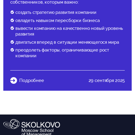
собственников, которым важно:
создать стратегию развития компании
овладеть навыком пересборки бизнеса
вывести компанию на качественно новый уровень
развития
двигаться вперед в ситуации меняющегося мира
преодолеть факторы, ограничивающие рост
компании
Подробнее
29 сентября 2025