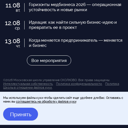
11.08
Горизонты медбизнеса 2026 — операционная
устойчивость и новые рынки
вт.
12.08
Идеация: как найти сильную бизнес-идею и
превратить ее в проект
ср.
13.08
Когда меняется предприниматель — меняется
и бизнес
чт.
Все мероприятия
©2026 Московская школа управления СКОЛКОВО. Все права защищены.
Интеллектуальная собственность.
Политика конфиденциальности.
Политика
Школы в отношении файлов куки.
Вся представленная на сайте информация носит исключительно информационно-
Мы используем файлы куки чтобы сделать сайт еще удобнее для Вас. Оставаясь с
справочный характер и ни при каких условиях не является публичной офертой,
нами, вы
соглашаетесь на обработку файлов куки
определяемой положениями статьи 437 Гражданского кодекса Российской
Федерации (за исключением случаев, прямо указанных на сайте). За получением
подробной информации об условиях обучения и оказания иных услуг Вы можете
Принять
обратиться к консультантам Школы управления СКОЛКОВО.