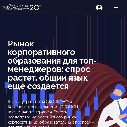
Рынок
корпоративного
образования для топ-
менеджеров: спрос
растет, общий язык
еще создается
Школа управления СКОЛКОВО и
Консалтинговая компания ЭКОПСИ
представили первое в России
исследование российского рынка
корпоративных образовательных программ