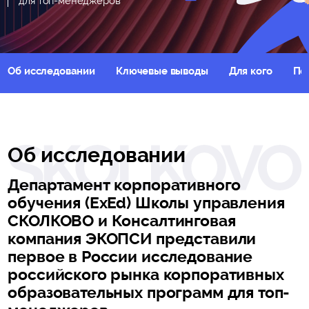
для топ-менеджеров
Об исследовании
Ключевые выводы
Для кого
По
Об исследовании
Департамент корпоративного
обучения (ExEd) Школы управления
СКОЛКОВО и Консалтинговая
компания ЭКОПСИ представили
первое в России исследование
российского рынка корпоративных
образовательных программ для топ-