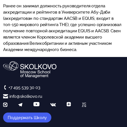
Ранее он занимал должность руководителя отдела
аккредитации и рейтингов в Университете Абу-Даби
(аккредитован по стандартам AACSB и EQUIS; входит в
топ-150 мирового рейтинга THE), где успешно организовал
получение повторной аккредитации EQUIS и AACSB. Свен
является членом Королевской академии высшего
образования Великобритании и активным участником
Академии международного бизнеса.
+7 495 539 30 03
info@skolkovo.ru
Поддержать Школу