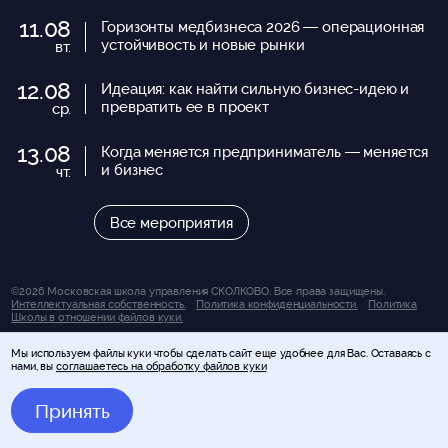
11.08
Горизонты медбизнеса 2026 — операционная
устойчивость и новые рынки
вт.
12.08
Идеация: как найти сильную бизнес-идею и
превратить ее в проект
ср.
13.08
Когда меняется предприниматель — меняется
и бизнес
чт.
Все мероприятия
©2026 Московская школа управления СКОЛКОВО. Все права защищены.
Интеллектуальная собственность.
Политика конфиденциальности.
Политика
Школы в отношении файлов куки.
Вся представленная на сайте информация носит исключительно информационно-
Мы используем файлы куки чтобы сделать сайт еще удобнее для Вас. Оставаясь с
справочный характер и ни при каких условиях не является публичной офертой,
нами, вы
соглашаетесь на обработку файлов куки
определяемой положениями статьи 437 Гражданского кодекса Российской
Федерации (за исключением случаев, прямо указанных на сайте). За получением
подробной информации об условиях обучения и оказания иных услуг Вы можете
Принять
обратиться к консультантам Школы управления СКОЛКОВО.