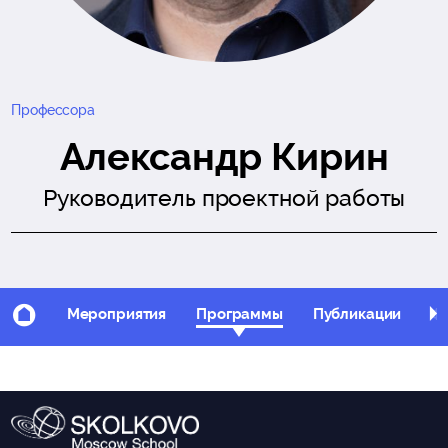
Профессора
Александр Кирин
Руководитель проектной работы
Мероприятия
Программы
Публикации
Фо