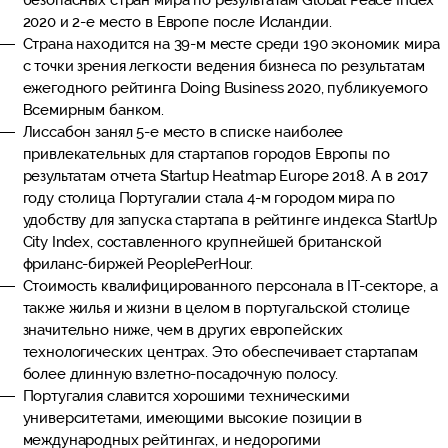
безопасных стран мира по результатам Global Peace Index
2020 и 2-е место в Европе после Исландии.
Страна находится на 39-м месте среди 190 экономик мира
с точки зрения легкости ведения бизнеса по результатам
ежегодного рейтинга Doing Business 2020, публикуемого
Всемирным банком.
Лиссабон занял 5-е место в списке наиболее
привлекательных для стартапов городов Европы по
результатам отчета Startup Heatmap Europe 2018. А в 2017
году столица Португалии стала 4-м городом мира по
удобству для запуска стартапа в рейтинге индекса StartUp
City Index, составленного крупнейшей британской
фриланс-биржей PeoplePerHour.
Стоимость квалифицированного персонала в IT-секторе, а
также жилья и жизни в целом в португальской столице
значительно ниже, чем в других европейских
технологических центрах. Это обеспечивает стартапам
более длинную взлетно-посадочную полосу.
Португалия славится хорошими техническими
университетами, имеющими высокие позиции в
международных рейтингах, и недорогими