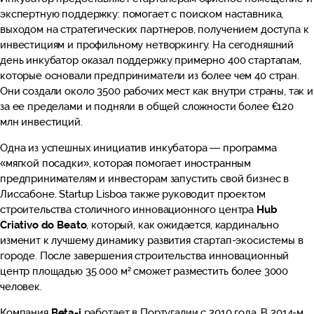
экспертную поддержку: помогает с поиском наставника,
выходом на стратегических партнеров, получением доступа к
инвестициям и профильному нетворкингу. На сегодняшний
день инкубатор оказал поддержку примерно 400 стартапам,
которые основали предприниматели из более чем 40 стран.
Они создали около 3500 рабочих мест как внутри страны, так и
за ее пределами и подняли в общей сложности более €120
млн инвестиций.
Одна из успешных инициатив инкубатора — программа
«мягкой посадки», которая помогает иностранным
предпринимателям и инвесторам запустить свой бизнес в
Лиссабоне. Startup Lisboa также руководит проектом
строительства столичного инновационного центра
Hub
Criativo do Beato
, который, как ожидается, кардинально
изменит к лучшему динамику развития стартап-экосистемы в
городе. После завершения строительства инновационный
центр площадью 35 000 м² сможет разместить более 3000
человек.
Компания
Beta-i
работает в Португалии с 2010 года. В 2014-м