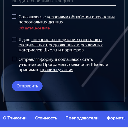
Соглашаюсь с
условиями обработки и хранения
персональных данных
Обязательное поле
Я даю
согласие на получение рассылок о
специальных предложениях и рекламных
материалов Школы и партнеров
Отправляя форму, я соглашаюсь стать
участником Программы лояльности Школы и
принимаю
правила участия
.
Отправить
О Трилогии
Стоимость
Преподаватели
Форматы 