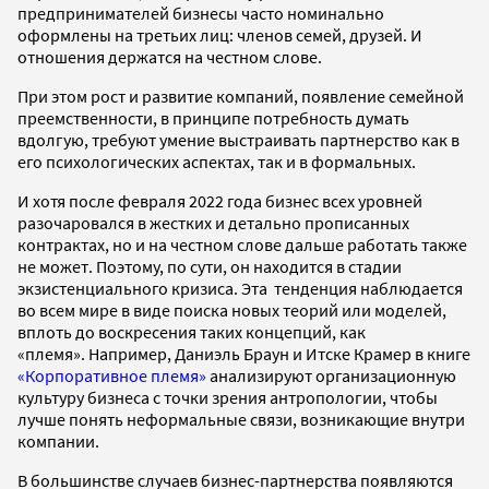
предпринимателей бизнесы часто номинально
оформлены на третьих лиц: членов семей, друзей. И
отношения держатся на честном слове.
При этом рост и развитие компаний, появление семейной
преемственности, в принципе потребность думать
вдолгую, требуют умение выстраивать партнерство как в
его психологических аспектах, так и в формальных.
И хотя после февраля 2022 года бизнес всех уровней
разочаровался в жестких и детально прописанных
контрактах, но и на честном слове дальше работать также
не может. Поэтому, по сути, он находится в стадии
экзистенциального кризиса. Эта тенденция наблюдается
во всем мире в виде поиска новых теорий или моделей,
вплоть до воскресения таких концепций, как
«племя». Например, Даниэль Браун и Итске Крамер в книге
«Корпоративное племя»
анализируют организационную
культуру бизнеса с точки зрения антропологии, чтобы
лучше понять неформальные связи, возникающие внутри
компании.
В большинстве случаев бизнес-партнерства появляются