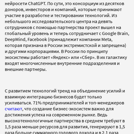
нейросети ChatGPT. По сути, это консорциум из десятков
доноров, инвесторов и компаний, которые принимают
участие в разработке и тестировании технологий. Из
небольшого исследовательского центра на девять
сотрудников с помощью партнерства проект вышел на
глобальный уровень и теперь сотрудничает с Google Brain,
DeepMind, Facebook (принадлежит компании Meta,
которая признана в России экстремистской и запрещена)
и другими корпорациями. В России по принципу
экосистемы работает «Яндекс» или «Сбер». В их галактику
входят многочисленные внутренние подразделения и
внешние партнеры.
С развитием технологий тренд на объединение усилий и
взаимную интеграцию бизнесов будет только
усиливаться. 71% предпринимателей и топ-менеджеров
считают
, что создание бизнес-экосистем важно для
достижения успеха на современном рынке. Ведь
высокотехнологичные партнерства в среднем требуют в
1,5 раза меньше ресурсов для развития, генерируют в 1,5
раза больше суммарного годового дохода и в 2,1 раза