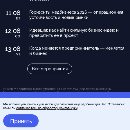
11.08
Горизонты медбизнеса 2026 — операционная
устойчивость и новые рынки
вт.
12.08
Идеация: как найти сильную бизнес-идею и
превратить ее в проект
ср.
13.08
Когда меняется предприниматель — меняется
и бизнес
чт.
Все мероприятия
©2026 Московская школа управления СКОЛКОВО. Все права защищены.
Интеллектуальная собственность.
Политика конфиденциальности.
Политика
Школы в отношении файлов куки.
Вся представленная на сайте информация носит исключительно информационно-
Мы используем файлы куки чтобы сделать сайт еще удобнее для Вас. Оставаясь с
справочный характер и ни при каких условиях не является публичной офертой,
нами, вы
соглашаетесь на обработку файлов куки
определяемой положениями статьи 437 Гражданского кодекса Российской
Мероприятие завершено
Федерации (за исключением случаев, прямо указанных на сайте). За получением
подробной информации об условиях обучения и оказания иных услуг Вы можете
Принять
обратиться к консультантам Школы управления СКОЛКОВО.