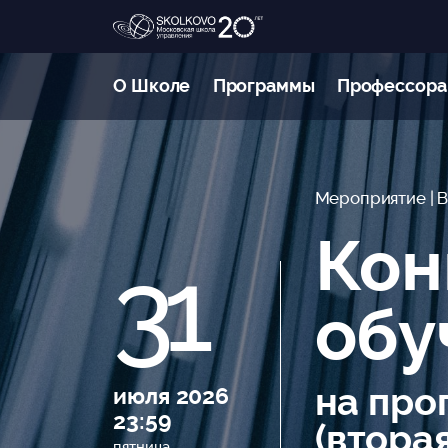
О Школе
Программы
Профессора
Мероприятие
| 
Кон
31
обу
на про
июля 2026
23:59
(втора
пятница