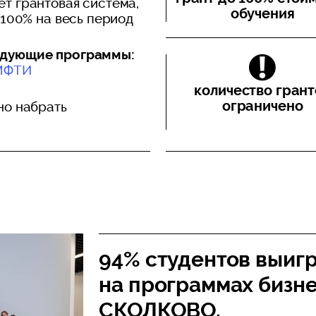
ет грантовая система,
обучения
 100% на весь период
ледующие программы:
 МФТИ
количество грант
ограничено
но набрать
.
94% студентов выигр
на программах бизн
СКОЛКОВО.