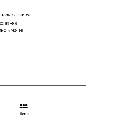
оторые являются:
КОЛКОВО),
ОВО и МФТИ).
Шаг 4