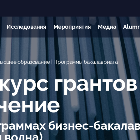
Исследования
Мероприятия
Медиа
Alumn
Высшее образование
| Программы бакалавриата
курс грантов
чение
граммах бизнес-бакал
я волна)