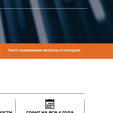
е
Часто задаваемые вопросы о конкурсе
Контакты
мости
грант на все 4 года