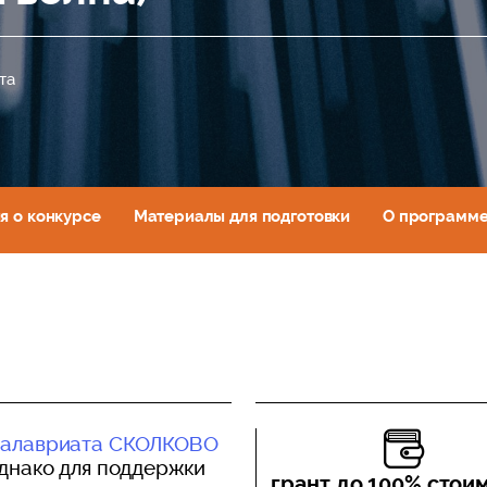
та
я о конкурсе
Материалы для подготовки
О программ
калавриата СКОЛКОВО
Однако для поддержки
грант до 100% стои