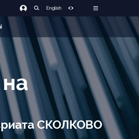
English
i
 на
авриата СКОЛКОВО