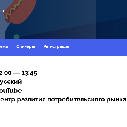
та
мма
Спикеры
Регистрация
2:00 — 13:45
усский
ouTube
ентр развития потребительского рынк