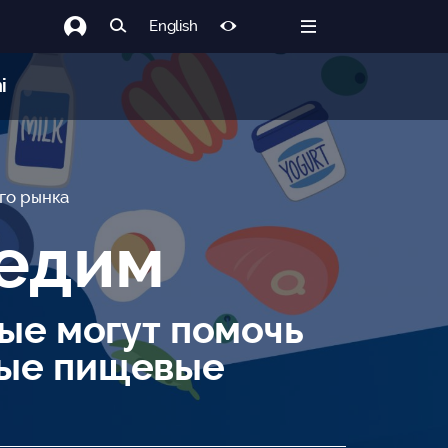
English
i
ого рынка
 едим
лые могут помочь
ные пищевые