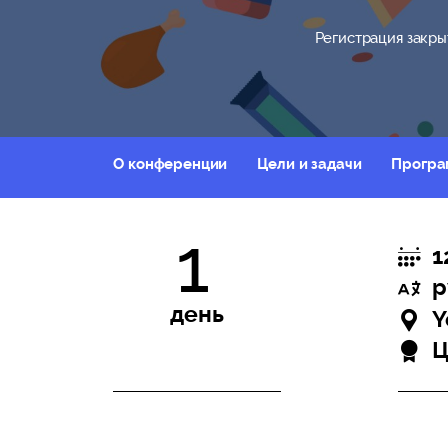
Регистрация закры
О конференции
Цели и задачи
Програ
1
1
р
день
Y
Ц