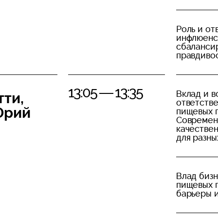
Роль и от
инфлюенсе
сбаланси
правдивос
13:05 — 13:35
Вклад и 
тти,
ответств
Юрий
пищевых 
Современ
качестве
для разны
Влад биз
пищевых п
барьеры 