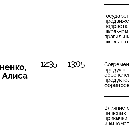
Государс
продвиже
подрастаю
школьном
правильны
школьного
12:35 — 13:05
Современ
ненко,
продуктов
 Алиса
обеспечен
продуктов
формиров
Влияние 
пищевых 
привычки 
и кинемат