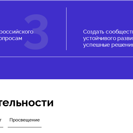
 российского
Создать сообщест
вопросам
устойчивого разв
успешные решения
тельности
г
Просвещение