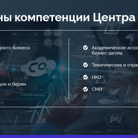
зны компетенции Центра
дного бизнеса
Академические ассо
бизнес-школы
Тематические и отра
НКО
ции и биржи
СМИ