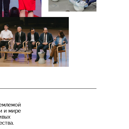
ъемлемой
и и мире
ивых
ества.