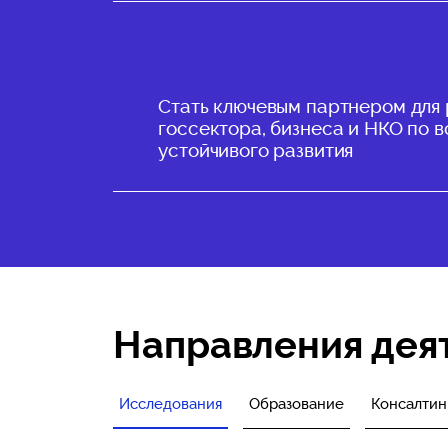
Стать ключевым партнером для
госсектора, бизнеса и НКО по 
устойчивого развития
Направления дея
Исследования
Образование
Консалтин