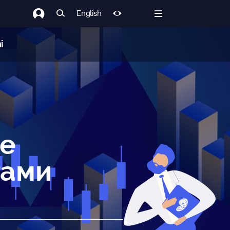
English
i
е
тами