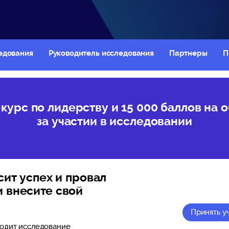
едования
Руководитель исследования
Партнеры
П
курс по лидерству и 15 000 баллов на 
за участии в исследовании
исит успех и провал
и внесите свой
Принять у
одит исследование