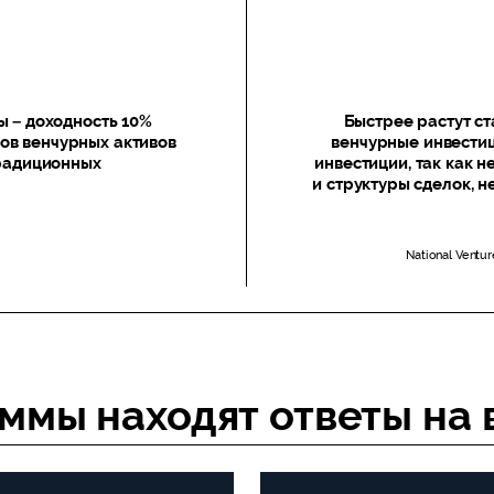
 – доходность 10%
Быстрее растут с
ков венчурных активов
венчурные инвестиц
традиционных
инвестиции, так как н
и структуры сделок, 
National Ventur
ммы находят ответы на