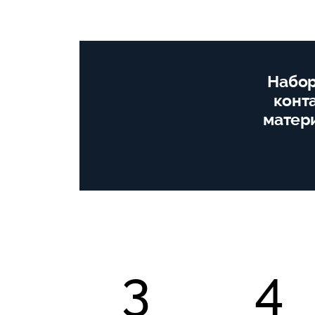
Набор
конт
матери
3
4