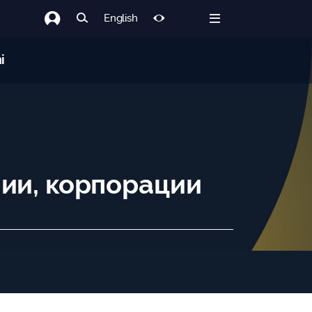
English
i
нии, корпорации