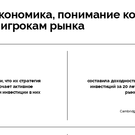
кономика, понимание к
 игрокам рынка
, что их стратегия
составила доходност
ючает активное
инвестиций за 20 л
 инвестиции в них
рынк
Cambridg