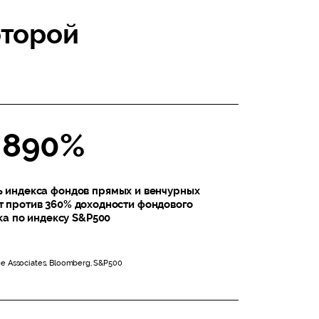
оторой
890%
ь индекса фондов прямых и венчурных
ет против 360% доходности фондового
а по индексу S&P500
e Associates, Bloomberg, S&P500