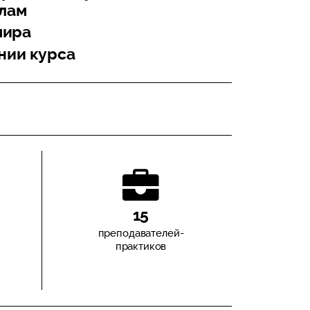
лам
мира
нии курса
15
преподавателей-
практиков