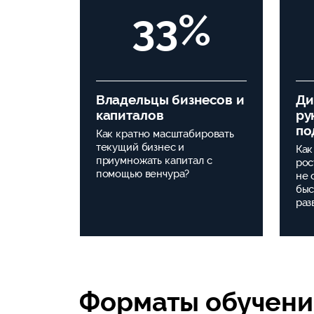
33%
Владельцы бизнесов и
Ди
капиталов
ру
по
Как кратно масштабировать
текущий бизнес и
Как
приумножать капитал с
рос
помощью венчура?
не 
быс
раз
Форматы обучени