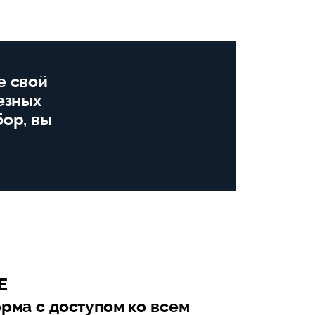
е свой
езных
бор, вы
E
рма с доступом ко всем