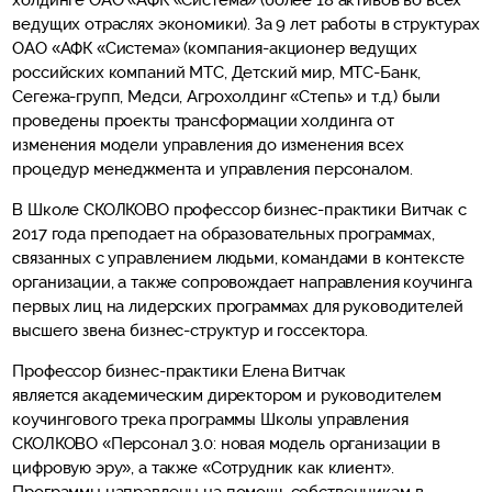
холдинге ОАО «АФК «Система» (более 18 активов во всех
ведущих отраслях экономики). За 9 лет работы в структурах
ОАО «АФК «Система» (компания-акционер ведущих
российских компаний МТС, Детский мир, МТС-Банк,
Сегежа-групп, Медси, Агрохолдинг «Степь» и т.д.) были
проведены проекты трансформации холдинга от
изменения модели управления до изменения всех
процедур менеджмента и управления персоналом.
В Школе СКОЛКОВО профессор бизнес-практики Витчак с
2017 года преподает на образовательных программах,
связанных с управлением людьми, командами в контексте
организации, а также сопровождает направления коучинга
первых лиц на лидерских программах для руководителей
высшего звена бизнес-структур и госсектора.
Профессор бизнес-практики Елена Витчак
является академическим директором и руководителем
коучингового трека программы Школы управления
СКОЛКОВО «Персонал 3.0: новая модель организации в
цифровую эру», а также «Сотрудник как клиент».