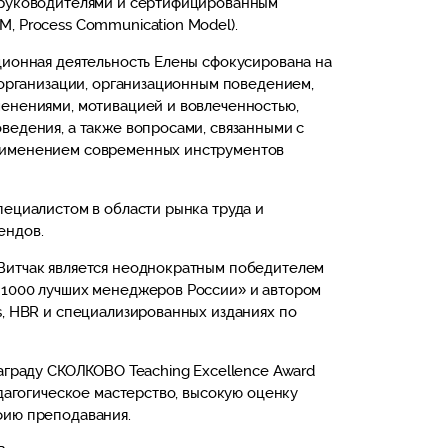
 руководителями и сертифицированным
, Process Communication Model).
ционная деятельность Елены сфокусирована на
й организации, организационным поведением,
енениями, мотивацией и вовлеченностью,
ведения, а также вопросами, связанными с
рименением современных инструментов
пециалистом в области рынка труда и
ендов.
Витчак является неоднократным победителем
 1000 лучших менеджеров России» и автором
s, HBR и специализированных изданиях по
награду СКОЛКОВО Teaching Excellence Award
едагогическое мастерство, высокую оценку
фию преподавания.