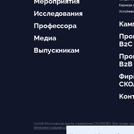
Мероприятия
Карьера 
Исследования
Устойчив
Кам
Профессора
Про
Медиа
B2C
Выпускникам
Про
B2B
Фир
СКО
Кон
©2026 Московская школа управления СКОЛКОВО. Все права за
Интеллектуальная собственность.
Политика конфиденциальнос