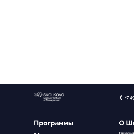
+7 4
Программы
О Ш
Сведения