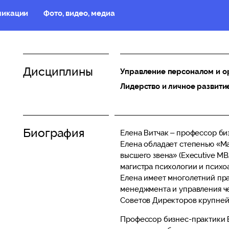
ликации
Фото, видео, медиа
Дисциплины
Управление персоналом и о
Лидерство и личное развити
Биография
Елена Витчак – профессор б
Елена обладает степенью «М
высшего звена» (Executive MB
магистра психологии и психо
Елена имеет многолетний пра
менеджмента и управления че
Советов Директоров крупней
Профессор бизнес-практики 