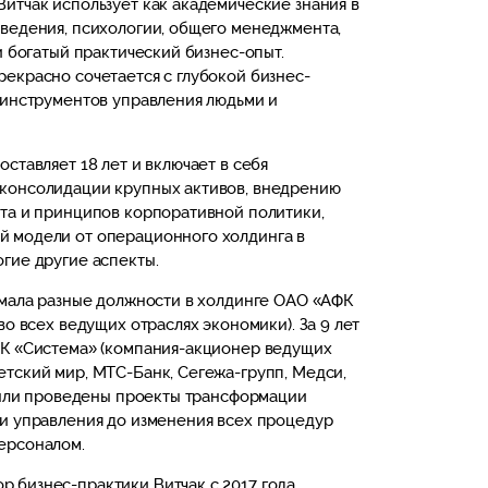
итчак использует как академические знания в
ведения, психологии, общего менеджмента,
и богатый практический бизнес-опыт.
екрасно сочетается с глубокой бизнес-
 инструментов управления людьми и
ставляет 18 лет и включает в себя
консолидации крупных активов, внедрению
та и принципов корпоративной политики,
 модели от операционного холдинга в
гие другие аспекты.
имала разные должности в холдинге ОАО «АФК
во всех ведущих отраслях экономики). За 9 лет
ФК «Система» (компания-акционер ведущих
тский мир, МТС-Банк, Сегежа-групп, Медси,
 были проведены проекты трансформации
и управления до изменения всех процедур
ерсоналом.
 бизнес-практики Витчак с 2017 года