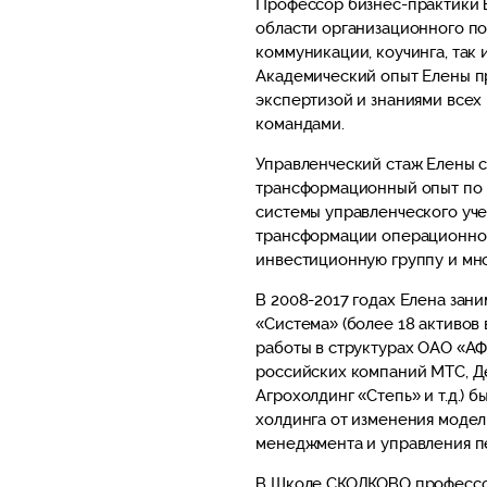
Профессор бизнес-практики В
области организационного по
коммуникации, коучинга, так 
Академический опыт Елены пр
экспертизой и знаниями всех
командами.
Управленческий стаж Елены со
трансформационный опыт по 
системы управленческого уче
трансформации операционной
инвестиционную группу и мно
В 2008-2017 годах Елена зан
«Система» (более 18 активов 
работы в структурах ОАО «А
российских компаний МТС, Де
Агрохолдинг «Степь» и т.д.)
холдинга от изменения модел
менеджмента и управления п
В Школе СКОЛКОВО профессор