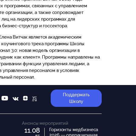
х программах, связанных с управлением
те организации, а также сопровождает
 лиц на лидерских программах для
 бизнес-структур и госсектора.
Елена Витчак является академическим
 коучингового трека программы Школы
ал 3.0: новая модель организации в
рудник как клиент». Программы направлены на
траивании функции управления людьми, а
в управления персоналом в условиях
льный персонал.
Поддержать
Школу
Анонсы мероприятий
11.08
Горизонты медбизнеса
2026 — операционная
вт.