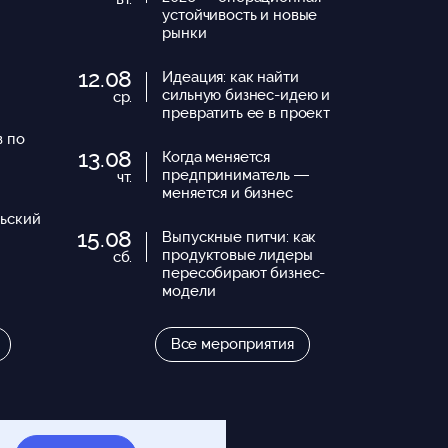
устойчивость и новые
рынки
12.08
Идеация: как найти
сильную бизнес-идею и
ср.
превратить ее в проект
в по
13.08
Когда меняется
предприниматель —
чт.
меняется и бизнес
ьский
15.08
Выпускные питчи: как
продуктовые лидеры
сб.
пересобирают бизнес-
модели
Все мероприятия