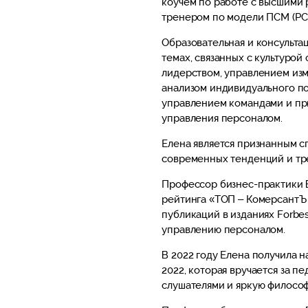
коучем по работе с высшими
тренером по модели ПСМ (PCM
Образовательная и консульта
темах, связанных с культуро
лидерством, управлением изм
анализом индивидуального по
управлением командами и п
управления персоналом.
Елена является признанным с
современных тенденций и тр
Профессор бизнес-практики 
рейтинга «ТОП – КомерсантЪ
публикаций в изданиях Forbe
управлению персоналом.
В 2022 году Елена получила 
2022, которая вручается за п
слушателями и яркую филосо