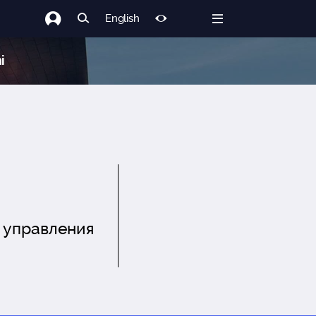
English
i
 управления