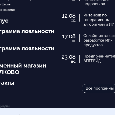
подростков
в Школе
ое развитие
12.08
Интенсив по
пус
генеративным
ср.
алгоритмам и ИИ
грамма лояльности
17.08
Онлайн-интенси
разработке ИИ-
пн.
продуктов
грамма лояльности
23.08
Предпринимател
АПГРЕЙД
вс.
менный магазин
ЛКОВО
такты
Все программы
щищены.
ти.
Политика Школы в отношении файлов куки.