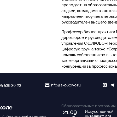
преподает на образовательны
людьми, командами в контекс
направления коучинга первых
руководителей высшего звена
Профессор бизнес-практики 
директором и руководителем
управления СКОЛКОВО «Персон
цифровую эру», а также «Сот
помощь собственникам в выс
также организацию процессо
конкуренции за профессиона
95 539 30 03
info@skolkovo.ru
Образовательные программы
коле
21.09
Искусственный
интеллект для
пн.
 об образовательной организации