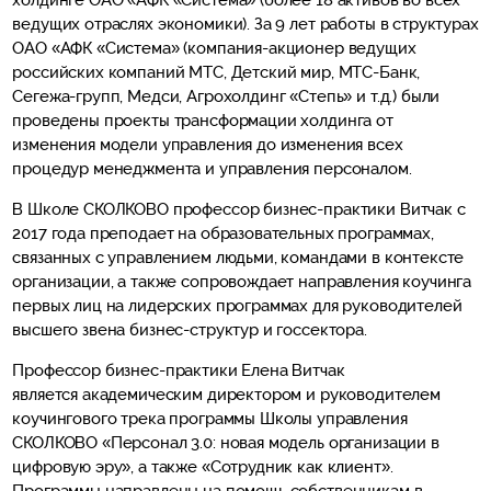
холдинге ОАО «АФК «Система» (более 18 активов во всех
ведущих отраслях экономики). За 9 лет работы в структурах
ОАО «АФК «Система» (компания-акционер ведущих
российских компаний МТС, Детский мир, МТС-Банк,
Сегежа-групп, Медси, Агрохолдинг «Степь» и т.д.) были
проведены проекты трансформации холдинга от
изменения модели управления до изменения всех
процедур менеджмента и управления персоналом.
В Школе СКОЛКОВО профессор бизнес-практики Витчак с
2017 года преподает на образовательных программах,
связанных с управлением людьми, командами в контексте
организации, а также сопровождает направления коучинга
первых лиц на лидерских программах для руководителей
высшего звена бизнес-структур и госсектора.
Профессор бизнес-практики Елена Витчак
является академическим директором и руководителем
коучингового трека программы Школы управления
СКОЛКОВО «Персонал 3.0: новая модель организации в
цифровую эру», а также «Сотрудник как клиент».